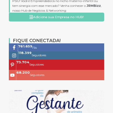
PSIU! Você é Empreendedor/a no nicho materno-infantil ou
tem sinergia com esse mercado? Venha conhecer o
JRMBizz
,
nosso Hub de Negócios & Networking:
Adicione sua Empresa no HUB!
FIQUE CONECTADA!
761.659
Fãs
118.399
Seguidores
73.704
Seguidores
68.200
Seguidores