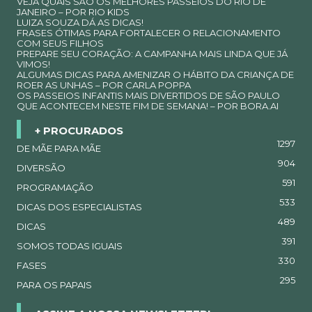
VEJA QUAIS SÃO OS MELHORES PASSEIOS DO RIO DE
JANEIRO – POR RIO KIDS
LUIZA SOUZA DÁ AS DICAS!
FRASES ÓTIMAS PARA FORTALECER O RELACIONAMENTO
COM SEUS FILHOS
PREPARE SEU CORAÇÃO: A CAMPANHA MAIS LINDA QUE JÁ
VIMOS!
ALGUMAS DICAS PARA AMENIZAR O HÁBITO DA CRIANÇA DE
ROER AS UNHAS – POR CARLA POPPA
OS PASSEIOS INFANTIS MAIS DIVERTIDOS DE SÃO PAULO
QUE ACONTECEM NESTE FIM DE SEMANA! – POR BORA.AI
+ PROCURADOS
1297
DE MÃE PARA MÃE
904
DIVERSÃO
591
PROGRAMAÇÃO
533
DICAS DOS ESPECIALISTAS
489
DICAS
391
SOMOS TODAS IGUAIS
330
FASES
295
PARA OS PAPAIS