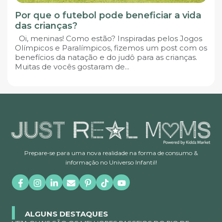
Por que o futebol pode beneficiar a vida
das crianças?
Oi, meninas! Como estão? Inspiradas pelos Jogos
Olímpicos e Paralímpicos, fizemos um post com os
benefícios da natação e do judô para as crianças.
Muitas de vocês gostaram de...
Prepare-se para uma nova realidade na forma de consumo &
informação no Universo Infantil!
ALGUNS DESTAQUES