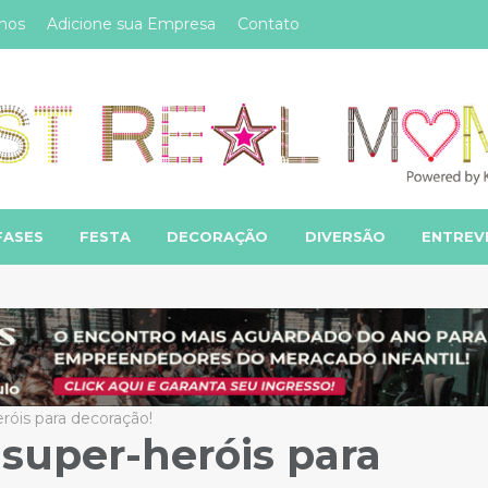
mos
Adicione sua Empresa
Contato
FASES
FESTA
DECORAÇÃO
DIVERSÃO
ENTREV
eróis para decoração!
 super-heróis para