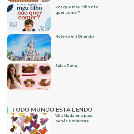
Por que meu filho não
quer comer?
Roteiro em Orlando
Salva Dieta
TODO MUNDO ESTÁ LENDO
Vila Madalena para
bebês e crianças!