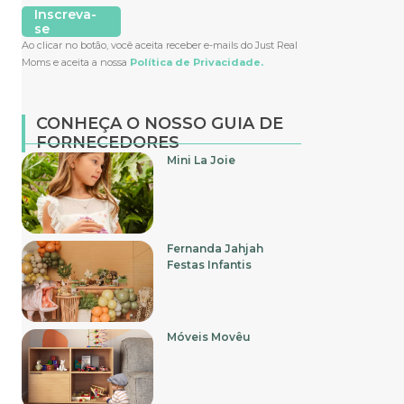
Inscreva-
se
Ao clicar no botão, você aceita receber e-mails do Just Real
Moms e aceita a nossa
Política de Privacidade.
CONHEÇA O NOSSO GUIA DE
FORNECEDORES
Mini La Joie
Fernanda Jahjah
Festas Infantis
Móveis Movêu