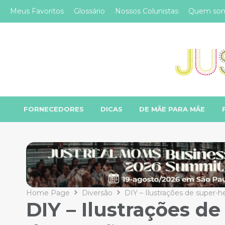
Meus Favoritos
Glossário
Nossos Colunistas
Quem so
FORNECEDORES
DICAS
DE MÃE PARA MÃE
Home Page
Diversão
DIY – Ilustrações de super-h
DIY – Ilustrações de