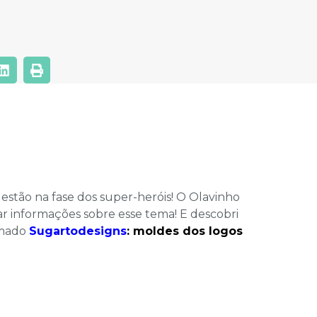
estão na fase dos super-heróis! O Olavinho
ar informações sobre esse tema! E descobri
amado
Sugartodesigns
:
m
oldes dos logos