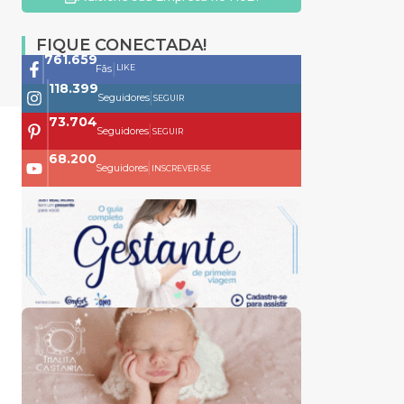
FIQUE CONECTADA!
761.659
|
LIKE
Fãs
118.399
|
Seguidores
SEGUIR
73.704
|
Seguidores
SEGUIR
68.200
|
Seguidores
INSCREVER-SE