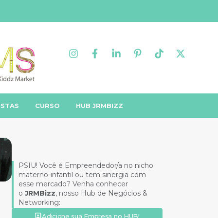
ISTAS
CURSO
HUB JRMBIZZ
PSIU! Você é Empreendedor/a no nicho
materno-infantil ou tem sinergia com
esse mercado? Venha conhecer
o
JRMBizz
, nosso Hub de Negócios &
Networking:
Adicione sua Empresa no HUB!