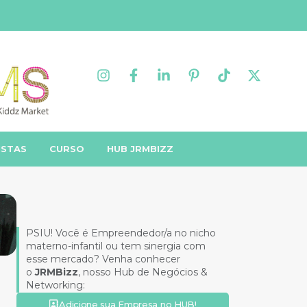
ISTAS
CURSO
HUB JRMBIZZ
PSIU! Você é Empreendedor/a no nicho
materno-infantil ou tem sinergia com
esse mercado? Venha conhecer
o
JRMBizz
, nosso Hub de Negócios &
Networking:
Adicione sua Empresa no HUB!