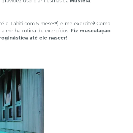
gravidez usei o antiestrias da
Mustela
.
até o Tahiti com 5 meses!!) e me exercitei! Como
 a minha rotina de exercícios.
Fiz musculação
oginástica até ele nascer!