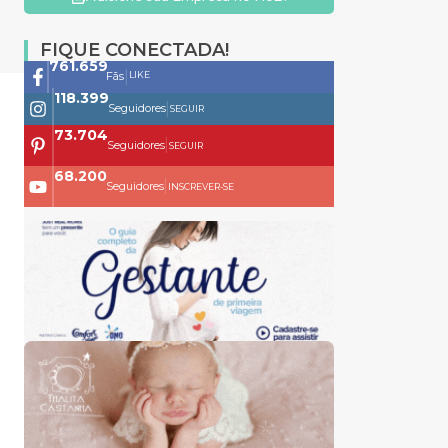
FIQUE CONECTADA!
761.659
|
LIKE
Fãs
118.399
|
Seguidores
SEGUIR
73.704
|
Seguidores
SEGUIR
68.200
|
Seguidores
INSCREVER-SE