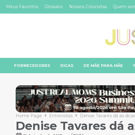
Meus Favoritos
Glossário
Nossos Colunistas
Quem so
FORNECEDORES
DICAS
DE MÃE PARA MÃE
Home Page
Entrevistas
Denise Tavares dá as dicas
Denise Tavares dá a
Renata