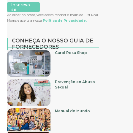
Inscreva-
se
Ao clicar no botão, você aceita receber e-mails do Just Real
Moms e aceita a nossa
Política de Privacidade.
CONHEÇA O NOSSO GUIA DE
FORNECEDORES
Carol Rosa Shop
Prevenção ao Abuso
Sexual
Manual do Mundo