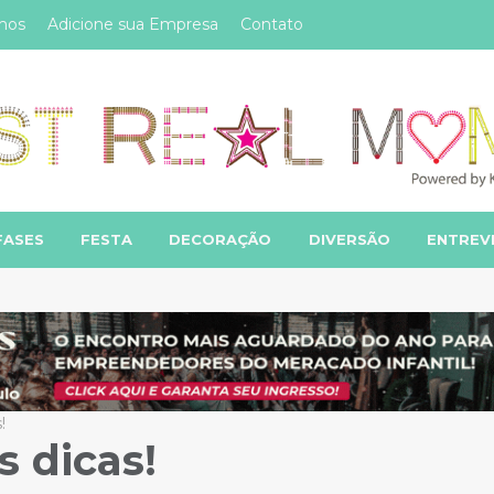
mos
Adicione sua Empresa
Contato
FASES
FESTA
DECORAÇÃO
DIVERSÃO
ENTREV
!
s dicas!