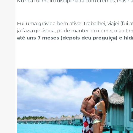
Nunca fui muito disciplinada com cremes, mas na 
Fui uma grávida bem ativa! Trabalhei, viajei (fui 
já fazia ginástica, pude manter do começo ao fim
até uns 7 meses (depois deu preguiça) e hidr