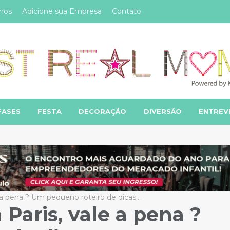
mos
Adicione sua Empresa
Contato
FASES
FESTA
DECORAÇÃO
DIVERSÃO
ENTREV
 a pena ? Um pequeno roteiro de dicas…
Paris, vale a pena ?