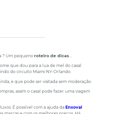
………………………………………..
ena ? Um pequeno
roteiro
de dicas
…
nome que dou para a lua de mel do casal
indo do circuito Miami-NY-Orlando.
linda, e que pode ser visitada sem moderação.
ompras, assim o casal pode fazer uma viagem
luxos. É possível com a ajuda da
Enxoval
es marcas e com os melhores preços. Há