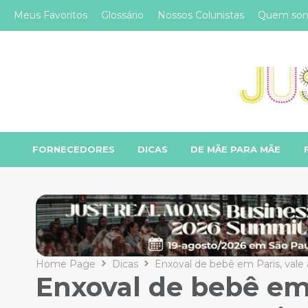
Meus Favoritos
Glossário
Nossos Colunistas
Quem so
FORNECEDORES
DICAS
DE MÃE PARA MÃE
Home Page
Dicas
Enxoval de bebê em Paris, vale
Enxoval de bebê em 