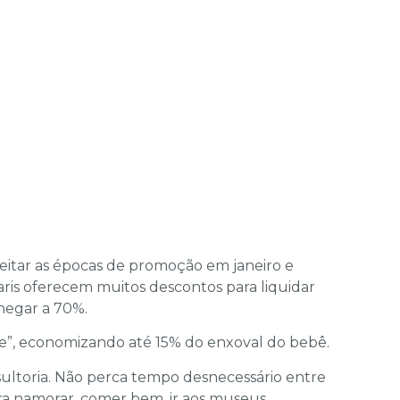
eitar as épocas de promoção em janeiro e
Paris oferecem muitos descontos para liquidar
hegar a 70%.
axe”, economizando até 15% do enxoval do bebê.
ultoria. Não perca tempo desnecessário entre
ra namorar, comer bem, ir aos museus,