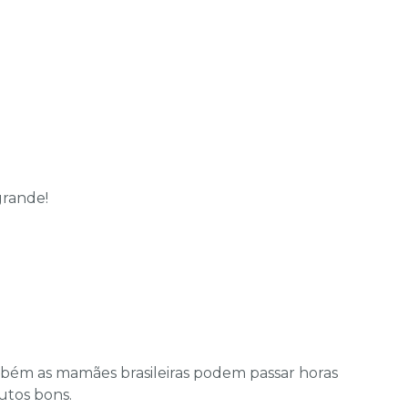
grande!
mbém as mamães brasileiras podem passar horas
utos bons.