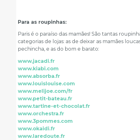
Para as roupinhas:
Paris é o paraíso das mamães! São tantas roupinh
categorias de lojas: as de deixar as mamães louc
pechincha, e as do bom e barato:
www.jacadi.fr
www.kiabi.com
www.absorba.fr
www.louislouise.com
www.melijoe.com/fr
www.petit-bateau.fr
www.tartine-et-chocolat.fr
www.orchestra.fr
www.3pommes.com
www.okaidi.fr
www.laredoute.fr