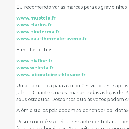
Eu recomendo várias marcas para as gravidinhas:
www.mustela.fr
www.clarins.fr
www.bioderma.fr
www.eau-thermale-avene.fr
E muitas outras…
www.biafine.fr
www.weleda.fr
www.laboratoires-klorane.fr
Uma ótima dica para as mamães viajantes é aprov
julho. Durante cinco semanas, todas as lojas de 
seus estoques. Descontos que às vezes podem c
Além disto, os pais podem se beneficiar da “det
Resumindo: é superinteressante contratar a cons
fraldas e colherzinhas. Aproveite o seu tempo pa