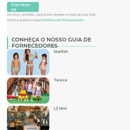
Inscreva-
se
Ao clicar no botão, você aceita receber e-mails do Just Real
Moms e aceita a nossa
Política de Privacidade.
CONHEÇA O NOSSO GUIA DE
FORNECEDORES
Starfish
Taioca
LZ Mini