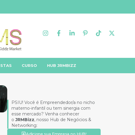
ISTAS
CURSO
HUB JRMBIZZ
PSIU! Você é Empreendedor/a no nicho
materno-infantil ou tem sinergia com
esse mercado? Venha conhecer
o
JRMBizz
, nosso Hub de Negócios &
Networking:
Adicione sua Empresa no HUB!