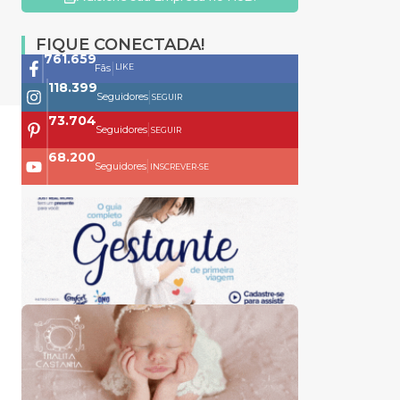
FIQUE CONECTADA!
761.659
|
LIKE
Fãs
118.399
|
Seguidores
SEGUIR
73.704
|
Seguidores
SEGUIR
68.200
|
Seguidores
INSCREVER-SE