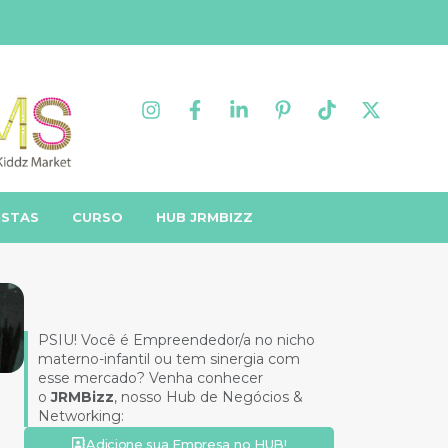
ISTAS
CURSO
HUB JRMBIZZ
PSIU! Você é Empreendedor/a no nicho
materno-infantil ou tem sinergia com
esse mercado? Venha conhecer
o
JRMBizz
, nosso Hub de Negócios &
Networking:
Adicione sua Empresa no HUB!