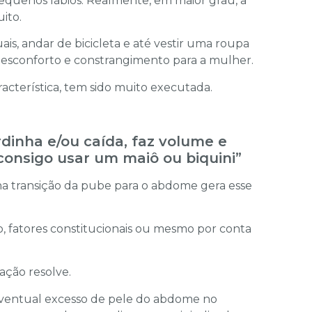
 pequenos lábios. Realmente, em maior grau, a
ito.
ais, andar de bicicleta e até vestir uma roupa
 desconforto e constrangimento para a mulher.
aracterística, tem sido muito executada.
dinha e/ou caída, faz volume e
consigo usar um maiô ou biquini”
 transição da pube para o abdome gera esse
, fatores constitucionais ou mesmo por conta
ação resolve.
 eventual excesso de pele do abdome no