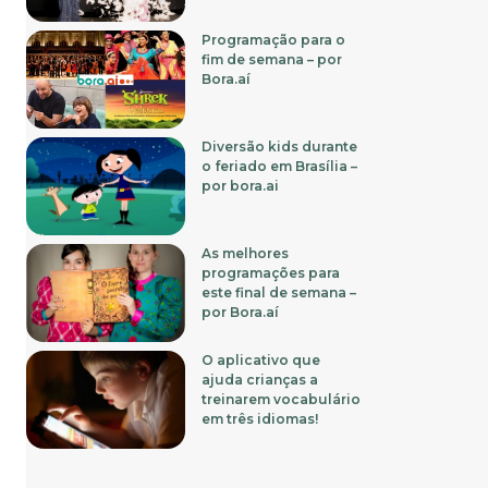
Programação para o
fim de semana – por
Bora.aí
Diversão kids durante
o feriado em Brasília –
por bora.ai
As melhores
programações para
este final de semana –
por Bora.aí
O aplicativo que
ajuda crianças a
treinarem vocabulário
em três idiomas!