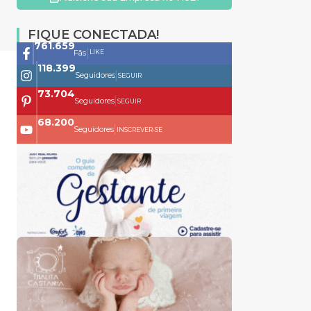
FIQUE CONECTADA!
761.659
|
LIKE
Fãs
118.399
|
Seguidores
SEGUIR
73.704
|
Seguidores
SEGUIR
68.200
|
Seguidores
INSCREVER-SE