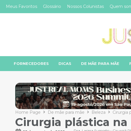
Meus Favoritos
Glossário
Nossos Colunistas
Quem so
FORNECEDORES
DICAS
DE MÃE PARA MÃE
Home Page
De mãe para mãe
Beleza
Cirurgia 
Cirurgia plástica na
Dra. Larissa Sumodjo - Cirurgiã Pl