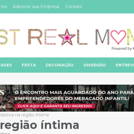
mos
Adicione sua Empresa
Contato
FASES
FESTA
DECORAÇÃO
DIVERSÃO
ENTREV
plástica na região íntima
 região íntima
ástica