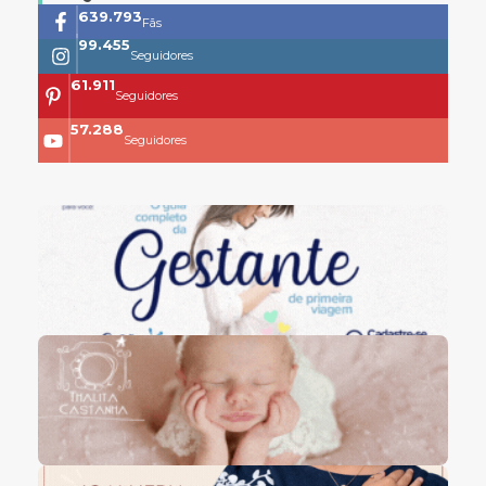
761.659
Fãs
118.399
Seguidores
73.704
Seguidores
68.200
Seguidores