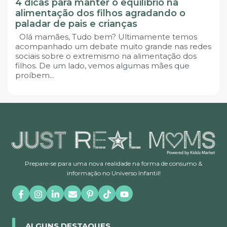
4 dicas para manter o equilíbrio na
alimentação dos filhos agradando o
paladar de pais e crianças
Olá mamães, Tudo bem? Ultimamente temos
acompanhado um debate muito grande nas redes
sociais sobre o extremismo na alimentação dos
filhos. De um lado, vemos algumas mães que
proíbem...
Prepare-se para uma nova realidade na forma de consumo &
informação no Universo Infantil!
ALGUNS DESTAQUES