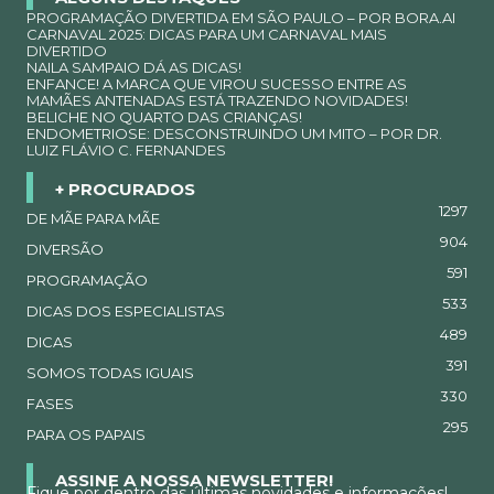
PROGRAMAÇÃO DIVERTIDA EM SÃO PAULO – POR BORA.AI
CARNAVAL 2025: DICAS PARA UM CARNAVAL MAIS
DIVERTIDO
NAILA SAMPAIO DÁ AS DICAS!
ENFANCE! A MARCA QUE VIROU SUCESSO ENTRE AS
MAMÃES ANTENADAS ESTÁ TRAZENDO NOVIDADES!
BELICHE NO QUARTO DAS CRIANÇAS!
ENDOMETRIOSE: DESCONSTRUINDO UM MITO – POR DR.
LUIZ FLÁVIO C. FERNANDES
+ PROCURADOS
1297
DE MÃE PARA MÃE
904
DIVERSÃO
591
PROGRAMAÇÃO
533
DICAS DOS ESPECIALISTAS
489
DICAS
391
SOMOS TODAS IGUAIS
330
FASES
295
PARA OS PAPAIS
ASSINE A NOSSA NEWSLETTER!
Fique por dentro das últimas novidades e informações!