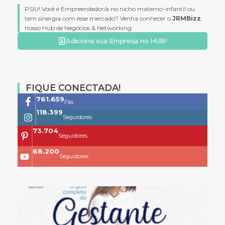
PSIU! Você é Empreendedor/a no nicho materno-infantil ou
tem sinergia com esse mercado? Venha conhecer o
JRMBizz
,
nosso Hub de Negócios & Networking:
Adicione sua Empresa no HUB!
FIQUE CONECTADA!
761.659
Fãs
118.399
Seguidores
73.704
Seguidores
68.200
Seguidores