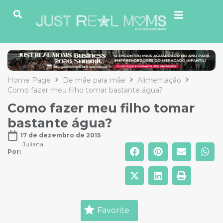
Home Page
De mãe para mãe
Alimentação
Como fazer meu filho tomar bastante água?
Como fazer meu filho tomar
bastante água?
17 de dezembro de 2015
Juliana
Por: 
Favorite