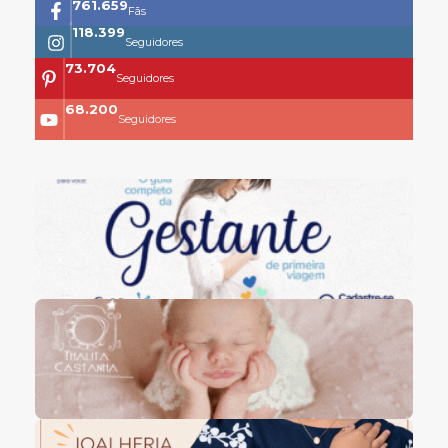
761.659
Fãs
118.399
Seguidores
73.704
Seguidores
68.200
Seguidores