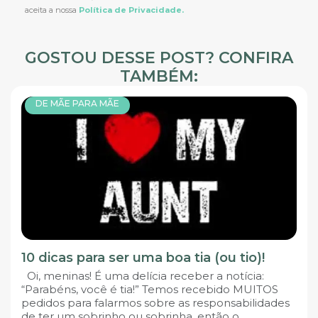
aceita a nossa
Política de Privacidade.
GOSTOU DESSE POST? CONFIRA
TAMBÉM:
DE MÃE PARA MÃE
10 dicas para ser uma boa tia (ou tio)!
Oi, meninas! É uma delícia receber a notícia:
“Parabéns, você é tia!” Temos recebido MUITOS
pedidos para falarmos sobre as responsabilidades
de ter um sobrinho ou sobrinha, então o...