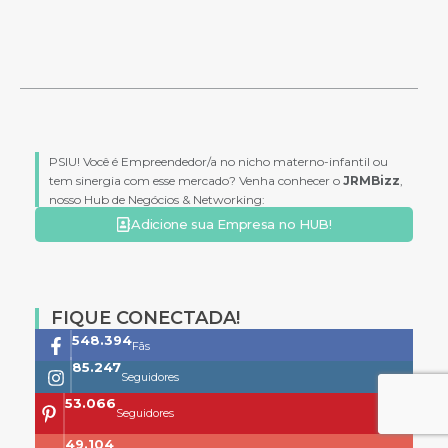
PSIU! Você é Empreendedor/a no nicho materno-infantil ou
tem sinergia com esse mercado? Venha conhecer o
JRMBizz
,
nosso Hub de Negócios & Networking:
Adicione sua Empresa no HUB!
FIQUE CONECTADA!
761.659
Fãs
118.399
Seguidores
73.704
Seguidores
68.200