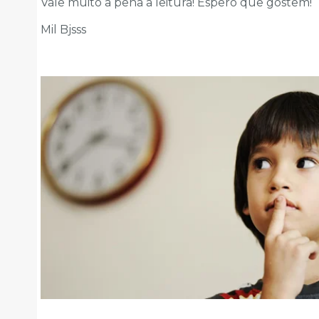
Vale muito a pena a leitura! Espero que gostem!
Mil Bjsss