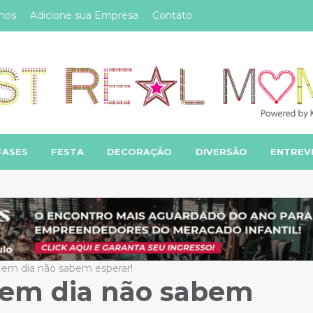
mos
Adicione sua Empresa
Contato
FASES
FESTA
DECORAÇÃO
DIVERSÃO
ENTREV
e em dia não sabem esperar!
e em dia não sabem