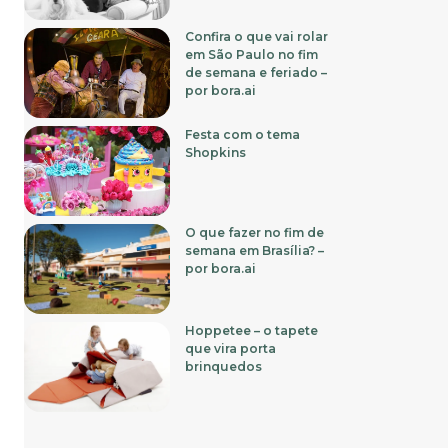
Confira o que vai rolar
em São Paulo no fim
de semana e feriado –
por bora.ai
Festa com o tema
Shopkins
O que fazer no fim de
semana em Brasília? –
por bora.ai
Hoppetee – o tapete
que vira porta
brinquedos