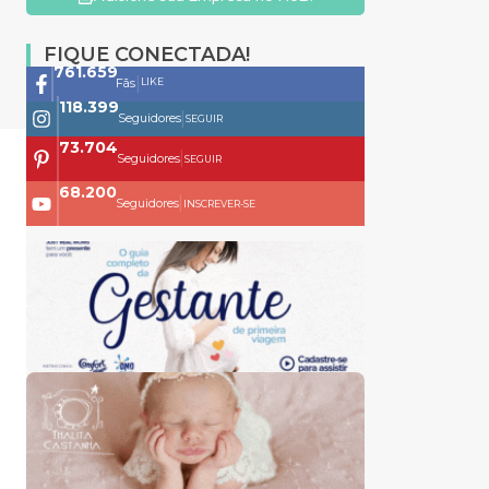
FIQUE CONECTADA!
761.659
|
LIKE
Fãs
118.399
|
Seguidores
SEGUIR
73.704
|
Seguidores
SEGUIR
68.200
|
Seguidores
INSCREVER-SE