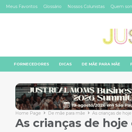
Meus Favoritos
Glossário
Nossos Colunistas
Quem so
FORNECEDORES
DICAS
DE MÃE PARA MÃE
Home Page
De mãe para mãe
As crianças de hoj
As crianças de hoj