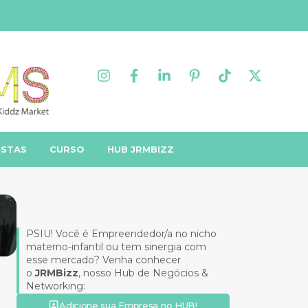
ISTAS
CURSO
HUB JRMBIZZ
PSIU! Você é Empreendedor/a no nicho
materno-infantil ou tem sinergia com
esse mercado? Venha conhecer
o
JRMBizz
, nosso Hub de Negócios &
Networking:
Adicione sua Empresa no HUB!