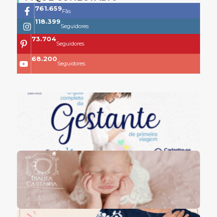
761.659
Fãs
118.399
Seguidores
73.704
Seguidores
68.200
Seguidores