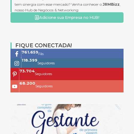
tem sinergia com esse mercado? Venha conhecer o
JRMBizz
,
nosso Hub de Negócios & Networking:
Adicione sua Empresa no HUB!
FIQUE CONECTADA!
761.659
Fãs
118.399
Seguidores
73.704
Seguidores
68.200
Seguidores