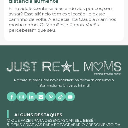
distância aumente
Filho adolescente se afastando aos poucos, sem
avisar? Esse silêncio tem explicação…e existe
caminho de volta. A especialista Claudia Alaminos
mostra como. Oi Mamães e Papais! Vocês
perceberam que seu...
Prepare-se para uma nova realidade na forma de consumo &
informação no Universo Infantil!
ALGUNS DESTAQUES
O QUE FAZER PARA DESENGASGAR SEU BEBÊ!
5 IDEIAS CRIATIVAS PARA FOTOGRAFAR O CRESCIMENTO DA