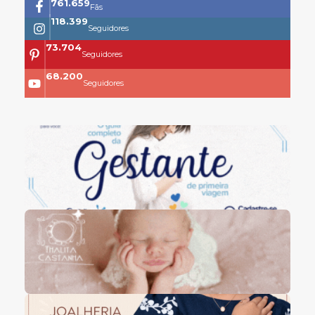
761.659
Fãs
118.399
Seguidores
73.704
Seguidores
68.200
Seguidores