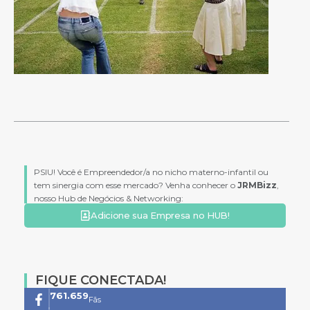
PSIU! Você é Empreendedor/a no nicho materno-infantil ou
tem sinergia com esse mercado? Venha conhecer o
JRMBizz
,
nosso Hub de Negócios & Networking:
Adicione sua Empresa no HUB!
FIQUE CONECTADA!
761.659
Fãs