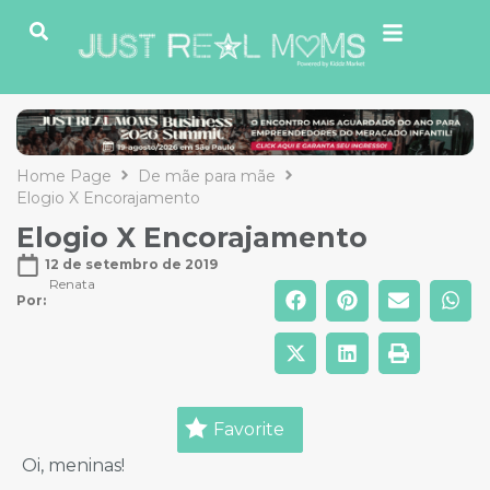
Home Page
De mãe para mãe
Elogio X Encorajamento
Elogio X Encorajamento
12 de setembro de 2019
Renata
Por: 
Favorite
Oi, meninas!