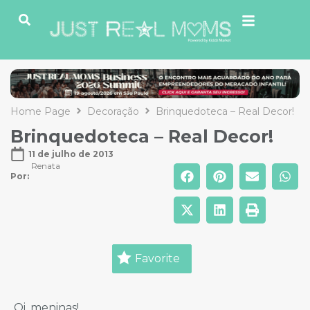
Home Page
Decoração
Brinquedoteca – Real Decor!
Brinquedoteca – Real Decor!
11 de julho de 2013
Renata
Por: 
Favorite
Oi, meninas!