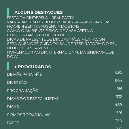
ALGUNS DESTAQUES
FESTA DA CINDERELA – REAL PARTY
VAI VIAJAR SEM OS FILHOS? DICAS PARA AS CRIANÇAS
FICAREM BEM NA AUSÊNCIA DOS PAIS!
COMO O AMBIENTE FÍSICO DE CASA AFETA O
COMPORTAMENTO DOS FILHOS
DICAS DE PRESENTE DE DIA DAS MÃES! – LA FAÇON
SERÁ QUE VOCÊ CUIDA DA SAÚDE RESPIRATÓRIA DO SEU
FILHO CORRETAMENTE?
HOMENAGEM AO DIA INTERNACIONAL DA SÍNDROME DE
DOWN
+ PROCURADOS
1295
DE MÃE PARA MÃE
904
DIVERSÃO
591
PROGRAMAÇÃO
532
DICAS DOS ESPECIALISTAS
489
DICAS
391
SOMOS TODAS IGUAIS
330
FASES
293