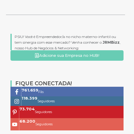
PSIU! Você é Empreendedor/a no nicho materno-infantil ou
tem sinergia com esse mercado? Venha conhecer o
JRMBizz
,
nosso Hub de Negócios & Networking:
Adicione sua Empresa no HUB!
FIQUE CONECTADA!
761.659
Fãs
118.399
Seguidores
73.704
Seguidores
68.200
Seguidores