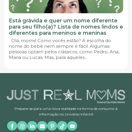
Está grávida e quer um nome diferente
para seu filho(a)? Lista de nomes lindos e
diferentes para meninos e meninas
Olá, moms! Como vocês estão? A escolha do
nome do bebê nem sempre é fácil. Algumas
pessoas optam pelos clássicos, como Pedro, Ana,
Maria ou Lucas. Mas, para aqueles...
Prepare-se para uma nova realidade na forma de consumo &
informação no Universo Infantil!