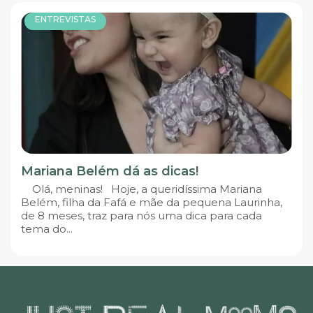
ENTREVISTAS
Mariana Belém dá as dicas!
Olá, meninas! Hoje, a queridíssima Mariana
Belém, filha da Fafá e mãe da pequena Laurinha,
de 8 meses, traz para nós uma dica para cada
tema do...