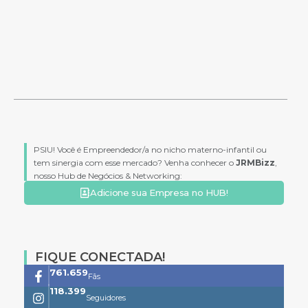
PSIU! Você é Empreendedor/a no nicho materno-infantil ou
tem sinergia com esse mercado? Venha conhecer o
JRMBizz
,
nosso Hub de Negócios & Networking:
Adicione sua Empresa no HUB!
FIQUE CONECTADA!
761.659
Fãs
118.399
Seguidores