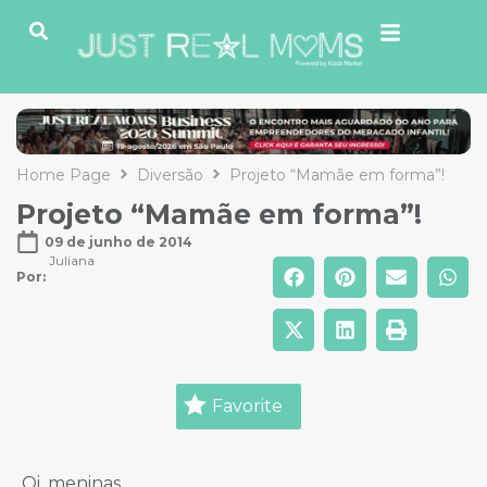
Home Page
Diversão
Projeto “Mamãe em forma”!
Projeto “Mamãe em forma”!
09 de junho de 2014
Juliana
Por: 
Favorite
Oi, meninas,