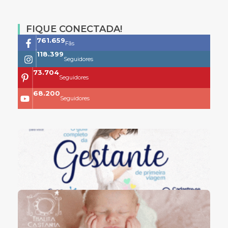
FIQUE CONECTADA!
761.659
Fãs
118.399
Seguidores
73.704
Seguidores
68.200
Seguidores