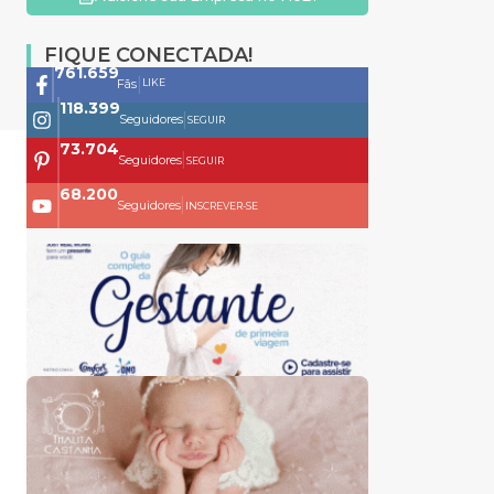
FIQUE CONECTADA!
761.659
|
LIKE
Fãs
118.399
|
Seguidores
SEGUIR
73.704
|
Seguidores
SEGUIR
68.200
|
Seguidores
INSCREVER-SE