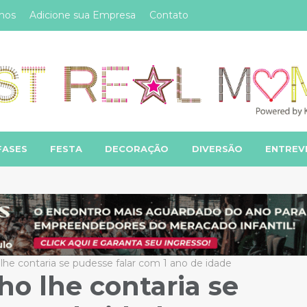
mos
Adicione sua Empresa
Contato
FASES
FESTA
DECORAÇÃO
DIVERSÃO
ENTREV
 lhe contaria se pudesse falar com 1 ano de idade
lho lhe contaria se