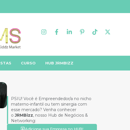
ISTAS
CURSO
HUB JRMBIZZ
PSIU! Você é Empreendedor/a no nicho
materno-infantil ou tem sinergia com
esse mercado? Venha conhecer
o
JRMBizz
, nosso Hub de Negócios &
Networking:
Adicione sua Empresa no HUB!