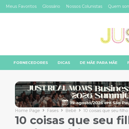
Meus Favoritos
Glossário
Nossos Colunistas
Quem so
FORNECEDORES
DICAS
DE MÃE PARA MÃE
Home Page
Fases
Bebê
10 coisas que seu filho
10 coisas que seu fi