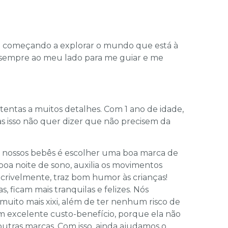
u começando a explorar o mundo que está à
m sempre ao meu lado para me guiar e me
entas a muitos detalhes. Com 1 ano de idade,
as isso não quer dizer que não precisem da
s nossos bebês é escolher uma boa marca de
boa noite de sono, auxilia os movimentos
ncrivelmente, traz bom humor às crianças!
 ficam mais tranquilas e felizes. Nós
uito mais xixi, além de ter nenhum risco de
m excelente custo-benefício, porque ela não
utras marcas. Com isso, ainda ajudamos o