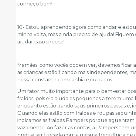
conheço bem!
10- Estou aprendendo agora como andar e esto
minha volta, mas ainda preciso de ajuda! Fique
ajudar caso precise!
Mamães, como vocês podem ver, devemos ficar at
as crianças estão ficando mais independentes, m
nossa constante companhia e cuidados.
Um fator muito importante para o bem-estar do
fraldas, pois ela ajuda os pequenos a terem uma 
enquanto estão dando seus primeiros passos e, i
Quando elas estão com fraldas e roupas sequinhas,
indicamos as fraldas Pampers porque aguentam m
vazamento. Ao fazer as contas, a Pampers tem u
precisa ser trocada com a mesma frequência de o