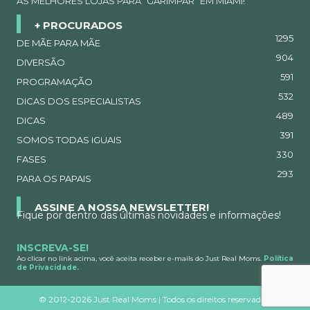
AS MELHORES LOJAS PARA “GARIMPAR” EM MIAMI!
+ PROCURADOS
1295
DE MÃE PARA MÃE
904
DIVERSÃO
591
PROGRAMAÇÃO
532
DICAS DOS ESPECIALISTAS
489
DICAS
391
SOMOS TODAS IGUAIS
330
FASES
293
PARA OS PAPAIS
ASSINE A NOSSA NEWSLETTER!
Fique por dentro das últimas novidades e informações!
INSCREVA-SE!
Ao clicar no link acima, você aceita receber e-mails do Just Real Moms.
Política
de Privacidade.
©
2012-2026 Just Real Moms | Todos os direitos reservados.