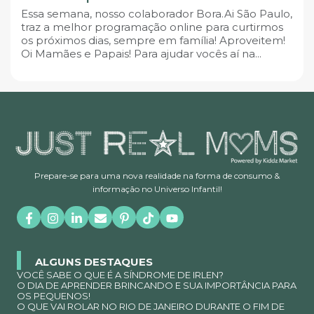
Essa semana, nosso colaborador Bora.Ai São Paulo,
traz a melhor programação online para curtirmos
os próximos dias, sempre em família! Aproveitem!
Oi Mamães e Papais! Para ajudar vocês aí na...
Prepare-se para uma nova realidade na forma de consumo &
informação no Universo Infantil!
ALGUNS DESTAQUES
VOCÊ SABE O QUE É A SÍNDROME DE IRLEN?
O DIA DE APRENDER BRINCANDO E SUA IMPORTÂNCIA PARA
OS PEQUENOS!
O QUE VAI ROLAR NO RIO DE JANEIRO DURANTE O FIM DE