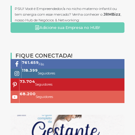
PSIU! Você é Empreendedor/a no nicho materno-infantil ou
tem sinergia com esse mercado? Venha conhecer o
JRMBizz
,
nosso Hub de Negócios & Networking:
Adicione sua Empresa no HUB!
FIQUE CONECTADA!
761.659
Fãs
118.399
Seguidores
73.704
Seguidores
68.200
Seguidores