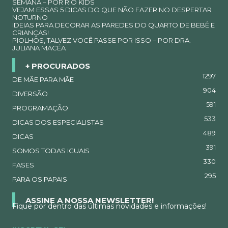
SEMANA – POR RIO KIDS
VEJAM ESSAS 5 DICAS DO QUE NÃO FAZER NO DESPERTAR
NOTURNO
IDEIAS PARA DECORAR AS PAREDES DO QUARTO DE BEBÊ E
CRIANÇAS!
PIOLHOS, TALVEZ VOCÊ PASSE POR ISSO – POR DRA.
JULIANA MACÉA
+ PROCURADOS
1297
DE MÃE PARA MÃE
904
DIVERSÃO
591
PROGRAMAÇÃO
533
DICAS DOS ESPECIALISTAS
489
DICAS
391
SOMOS TODAS IGUAIS
330
FASES
295
PARA OS PAPAIS
ASSINE A NOSSA NEWSLETTER!
Fique por dentro das últimas novidades e informações!