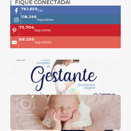
FIQUE CONECTADA!
761.659
Fãs
118.399
Seguidores
73.704
Seguidores
68.200
Seguidores