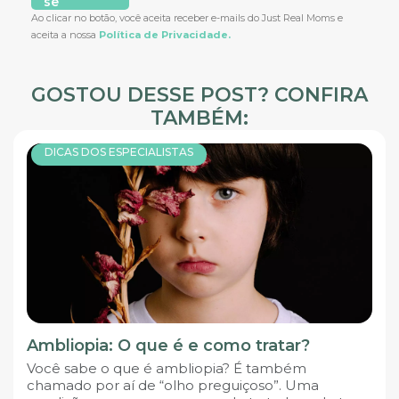
se
Ao clicar no botão, você aceita receber e-mails do Just Real Moms e
aceita a nossa
Política de Privacidade.
GOSTOU DESSE POST? CONFIRA
TAMBÉM:
DICAS DOS ESPECIALISTAS
Ambliopia: O que é e como tratar?
Você sabe o que é ambliopia? É também
chamado por aí de “olho preguiçoso”. Uma