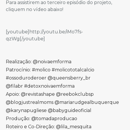
Para assistirem ao terceiro episódio do projeto,
cliquem no vídeo abaixo!
[youtube]http://youtu.be/iMo7fs-
qzWg[/youtube]
Realização: @noivaemforma
Patrocínio: #molico #molicototalcalcio
#ossoduroderoer @queensberry_br
@filabr #detoxnoivaemforma
Apoio: @revistashape @reebokclubsp
@blogjustrealmoms @mariarudgealbuquerque
@karynapugliese @babyguideoficial
Produção: @tomadaproducao
Roteiro e Co-Direção: @lila_mesquita