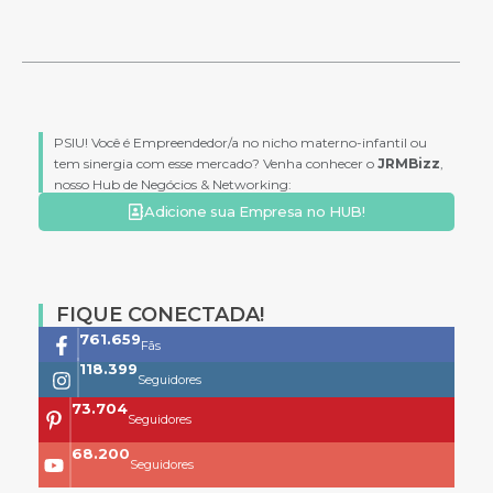
PSIU! Você é Empreendedor/a no nicho materno-infantil ou
tem sinergia com esse mercado? Venha conhecer o
JRMBizz
,
nosso Hub de Negócios & Networking:
Adicione sua Empresa no HUB!
FIQUE CONECTADA!
761.659
Fãs
118.399
Seguidores
73.704
Seguidores
68.200
Seguidores