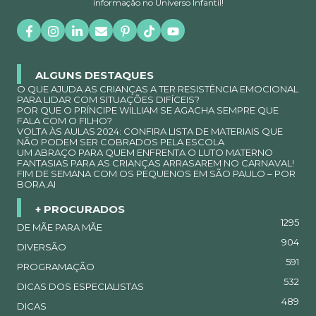
informação no Universo Infantil!
ALGUNS DESTAQUES
O QUE AJUDA AS CRIANÇAS A TER RESISTÊNCIA EMOCIONAL
PARA LIDAR COM SITUAÇÕES DIFÍCEIS?
POR QUE O PRÍNCIPE WILLIAM SE AGACHA SEMPRE QUE
FALA COM O FILHO?
VOLTA ÀS AULAS 2024: CONFIRA LISTA DE MATERIAIS QUE
NÃO PODEM SER COBRADOS PELA ESCOLA
UM ABRAÇO PARA QUEM ENFRENTA O LUTO MATERNO
FANTASIAS PARA AS CRIANÇAS ARRASAREM NO CARNAVAL!
FIM DE SEMANA COM OS PEQUENOS EM SÃO PAULO – POR
BORA.AI
+ PROCURADOS
1295
DE MÃE PARA MÃE
904
DIVERSÃO
591
PROGRAMAÇÃO
532
DICAS DOS ESPECIALISTAS
489
DICAS