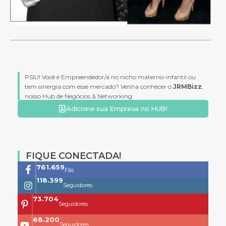
PSIU! Você é Empreendedor/a no nicho materno-infantil ou
tem sinergia com esse mercado? Venha conhecer o
JRMBizz
,
nosso Hub de Negócios & Networking:
Adicione sua Empresa no HUB!
FIQUE CONECTADA!
761.659
Fãs
118.399
Seguidores
73.704
Seguidores
68.200
Seguidores