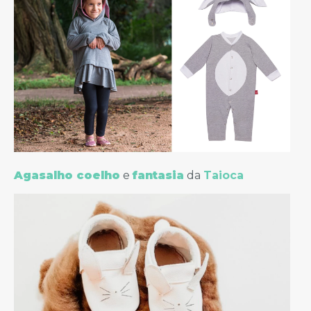
Agasalho coelho
e
fantasia
da
Taioca