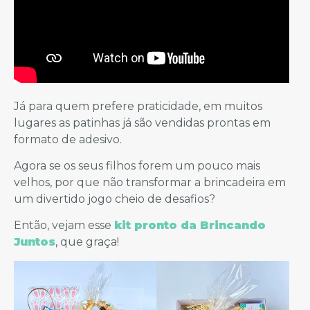
Já para quem prefere praticidade, em muitos
lugares as patinhas já são vendidas prontas em
formato de adesivo.
Agora se os seus filhos forem um pouco mais
velhos, por que não transformar a brincadeira em
um divertido jogo cheio de desafios?
Então, vejam esse
kit pronto da Brincando
Juntos
, que graça!