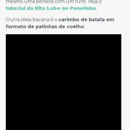
mesmo uma peneira com um funil. Veja o
tutorial da Rita Lobo no Panelinha
.
Outra ideia bacana é o
carimbo de batata em
formato de patinhas de coelho
: