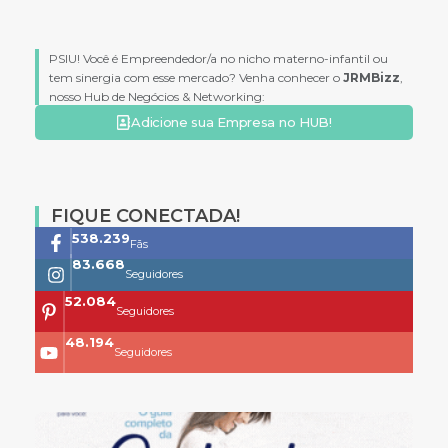
PSIU! Você é Empreendedor/a no nicho materno-infantil ou
tem sinergia com esse mercado? Venha conhecer o
JRMBizz
,
nosso Hub de Negócios & Networking:
Adicione sua Empresa no HUB!
FIQUE CONECTADA!
761.659
Fãs
118.399
Seguidores
73.704
Seguidores
68.200
Seguidores