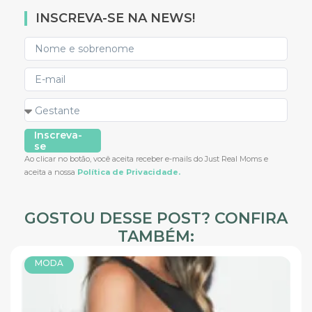
INSCREVA-SE NA NEWS!
Inscreva-
se
Ao clicar no botão, você aceita receber e-mails do Just Real Moms e
aceita a nossa
Política de Privacidade.
GOSTOU DESSE POST? CONFIRA
TAMBÉM:
MODA