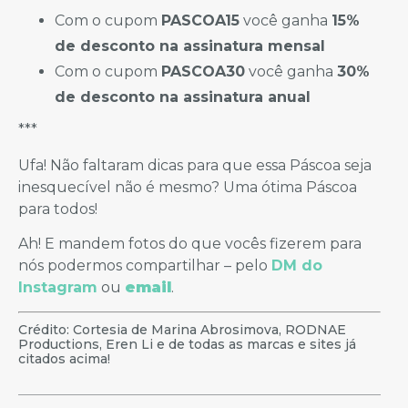
Com o cupom
PASCOA15
você ganha
15%
de desconto na assinatura mensal
Com o cupom
PASCOA30
você ganha
30%
de desconto na assinatura anual
***
Ufa! Não faltaram dicas para que essa Páscoa seja
inesquecível não é mesmo? Uma ótima Páscoa
para todos!
Ah! E mandem fotos do que vocês fizerem para
nós podermos compartilhar – pelo
DM do
Instagram
ou
email
.
Crédito: Cortesia de Marina Abrosimova, RODNAE
Productions, Eren Li e de todas as marcas e sites já
citados acima!