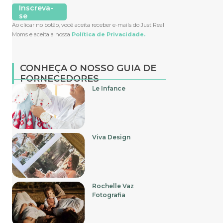
Inscreva-
se
Ao clicar no botão, você aceita receber e-mails do Just Real
Moms e aceita a nossa
Política de Privacidade.
CONHEÇA O NOSSO GUIA DE
FORNECEDORES
Le Infance
Viva Design
Rochelle Vaz
Fotografia