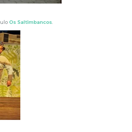
culo
Os Saltimbancos
.