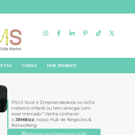
ISTAS
CURSO
HUB JRMBIZZ
PSIU! Você é Empreendedor/a no nicho
materno-infantil ou tem sinergia com
esse mercado? Venha conhecer
o
JRMBizz
, nosso Hub de Negócios &
Networking:
Adicione sua Empresa no HUB!