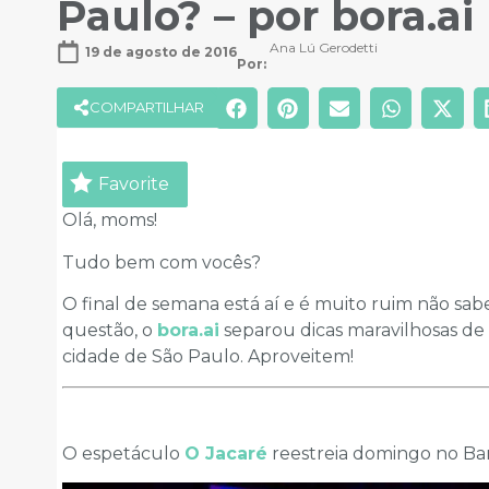
Paulo? – por bora.ai
Ana Lú Gerodetti
19 de agosto de 2016
Por: 
COMPARTILHAR
Favorite
Olá, moms!
Tudo bem com vocês?
O final de semana está aí e é muito ruim não sab
questão, o
bora.ai
separou dicas maravilhosas de
cidade de São Paulo. Aproveitem!
O espetáculo
O Jacaré
reestreia domingo no Ban