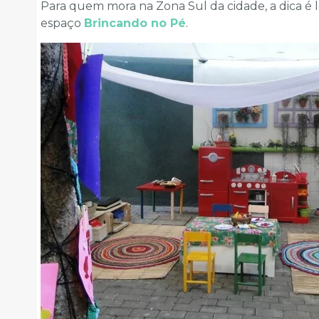
Para quem mora na Zona Sul da cidade, a dica é 
espaço
Brincando no Pé
.