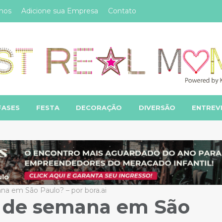
mos
Adicione sua Empresa
Contato
FASES
FESTA
DECORAÇÃO
DIVERSÃO
ENTREV
ana em São Paulo? – por bora.ai
al de semana em São