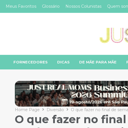
Meus Favoritos
Glossário
Nossos Colunistas
Quem so
FORNECEDORES
DICAS
DE MÃE PARA MÃE
Home Page
Diversão
O que fazer no final de sem
O que fazer no fin