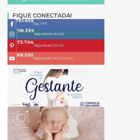
FIQUE CONECTADA!
761.659
|
LIKE
Fãs
118.399
|
Seguidores
SEGUIR
73.704
|
Seguidores
SEGUIR
68.200
|
Seguidores
INSCREVER-SE