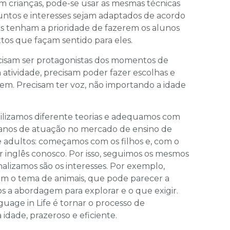
om crianças, pode-se usar as mesmas técnicas
ntos e interesses sejam adaptados de acordo
as tenham a prioridade de fazerem os alunos
tos que façam sentido para eles.
cisam ser protagonistas dos momentos de
atividade, precisam poder fazer escolhas e
em. Precisam ter voz, não importando a idade
tilizamos diferente teorias e adequamos com
 anos de atuação no mercado de ensino de
 e adultos: começamos com os filhos e, com o
r inglês conosco. Por isso, seguimos os mesmos
onalizamos são os interesses. Por exemplo,
 o tema de animais, que pode parecer a
s a abordagem para explorar e o que exigir.
age in Life é tornar o processo de
ade, prazeroso e eficiente.