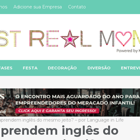
mos
Adicione sua Empresa
Contato
FASES
FESTA
DECORAÇÃO
DIVERSÃO
ENTREV
 aprendem inglês do mesmo jeito? – por Language in Life
 aprendem inglês do