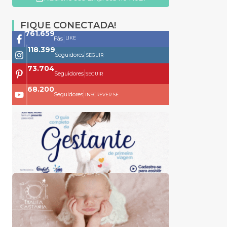
FIQUE CONECTADA!
761.659
|
LIKE
Fãs
118.399
|
Seguidores
SEGUIR
73.704
|
Seguidores
SEGUIR
68.200
|
Seguidores
INSCREVER-SE