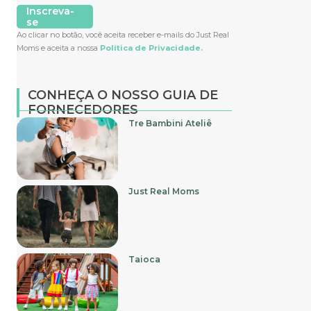
Inscreva-
se
Ao clicar no botão, você aceita receber e-mails do Just Real
Moms e aceita a nossa
Política de Privacidade.
CONHEÇA O NOSSO GUIA DE
FORNECEDORES
Tre Bambini Ateliê
Just Real Moms
Taioca