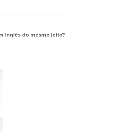
______________________________
m inglês do mesmo jeito?