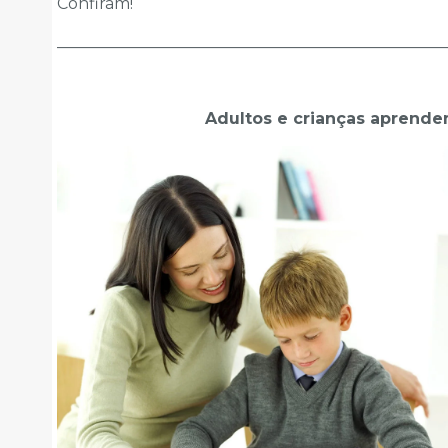
Confiram!
________________________________________________
Adultos e crianças aprende