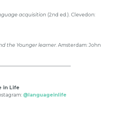
anguage acquisition
(2nd ed.). Clevedon:
d the Younger learner
. Amsterdam: John
______________________________
in Life
nstagram:
@languageinlife