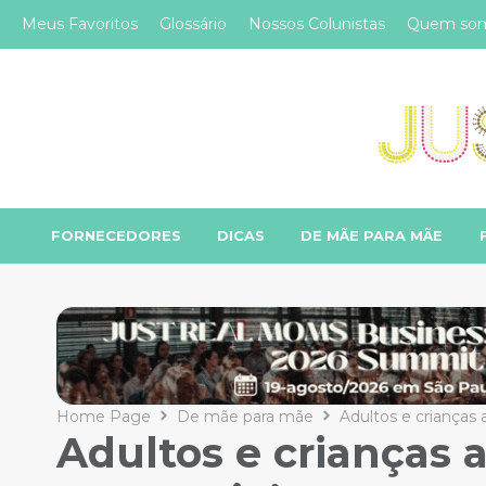
Meus Favoritos
Glossário
Nossos Colunistas
Quem so
FORNECEDORES
DICAS
DE MÃE PARA MÃE
Home Page
De mãe para mãe
Adultos e crianças
Adultos e crianças