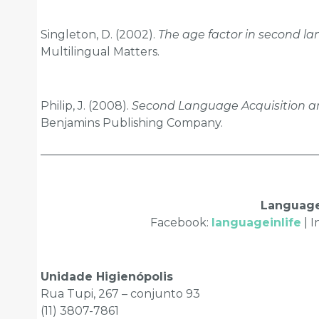
Singleton, D. (2002).
The age factor in second l
Multilingual Matters.
Philip, J. (2008).
Second Language Acquisition an
Benjamins Publishing Company.
________________________________________________
Language 
Facebook:
languageinlife
| I
Unidade Higienópolis
Rua Tupi, 267 – conjunto 93
(11) 3807-7861