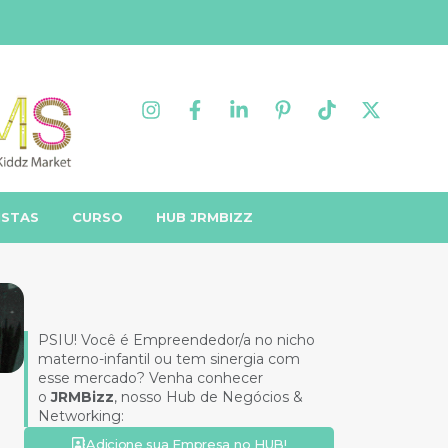
ISTAS
CURSO
HUB JRMBIZZ
PSIU! Você é Empreendedor/a no nicho
materno-infantil ou tem sinergia com
esse mercado? Venha conhecer
o
JRMBizz
, nosso Hub de Negócios &
Networking:
Adicione sua Empresa no HUB!