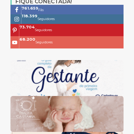
FIQUE CONECTADA!
761.659
Fãs
118.399
Seguidores
73.704
Seguidores
68.200
Seguidores