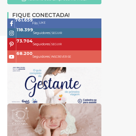
FIQUE CONECTADA!
761.659
|
LIKE
Fãs
118.399
|
Seguidores
SEGUIR
73.704
|
Seguidores
SEGUIR
68.200
|
Seguidores
INSCREVER-SE