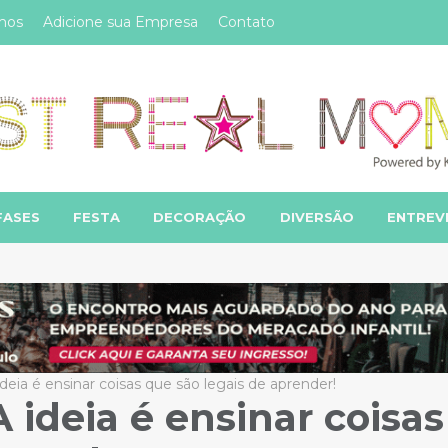
mos
Adicione sua Empresa
Contato
FASES
FESTA
DECORAÇÃO
DIVERSÃO
ENTREV
eia é ensinar coisas que são legais de aprender!
ideia é ensinar coisas