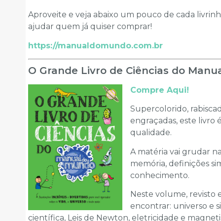
Aproveite e veja abaixo um pouco de cada livrinho
ajudar quem já quiser comprar!
https://manualdomundo.com.br
O Grande Livro de Ciências do Manu
Compre Aqui!
Supercolorido, rabisca
engraçadas, este livro 
qualidade.
A matéria vai grudar n
memória, definições sim
conhecimento.
Neste volume, revisto 
encontrar: universo e s
científica, Leis de Newton, eletricidade e magneti