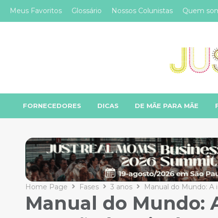
Meus Favoritos
Glossário
Nossos Colunistas
Quem so
FORNECEDORES
DICAS
DE MÃE PARA MÃE
Home Page
Fases
3 anos
Manual do Mundo: A id
Manual do Mundo: A 