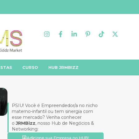
ISTAS
CURSO
HUB JRMBIZZ
PSIU! Você é Empreendedor/a no nicho
materno-infantil ou tem sinergia com
esse mercado? Venha conhecer
o
JRMBizz
, nosso Hub de Negócios &
Networking:
Adicione sua Empresa no HUB!