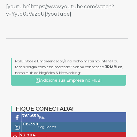
[youtube]https://www.youtube.com/watch?
v=Yytd0JVazbU[/youtube]
PSIU! Você é Empreendedor/a no nicho materno-infantil ou
tem sinergia com esse mercado? Venha conhecer o
JRMBizz
,
nosso Hub de Negócios & Networking:
Adicione sua Empresa no HUB!
FIQUE CONECTADA!
761.659
Fãs
118.399
Seguidores
73.704