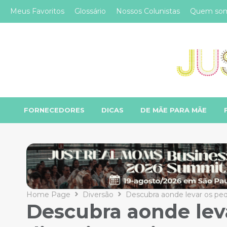
Meus Favoritos
Glossário
Nossos Colunistas
Quem so
FORNECEDORES
DICAS
DE MÃE PARA MÃE
Home Page
Diversão
Descubra aonde levar os pequ
Descubra aonde lev