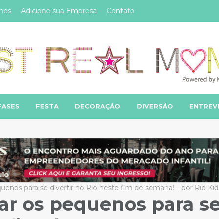
mos
Adicione sua Empresa
Contato
FASES
FESTA
DECORAÇÃO
DIVERSÃO
ENTREV
enos para se divertir no Rio neste fim de semana! – por Rio Kid
ar os pequenos para s