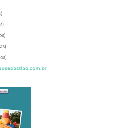
s)
s)
os)
os)
os)
osebastiao.com.br