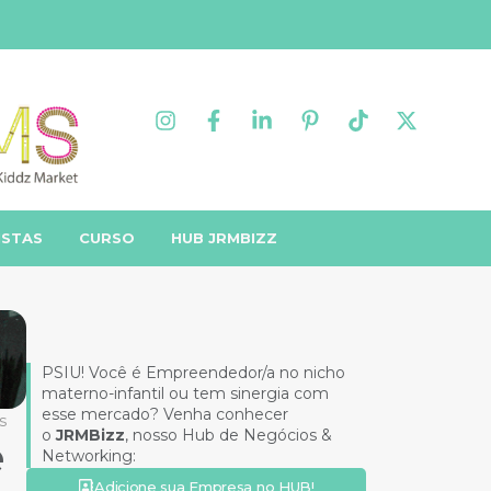
ISTAS
CURSO
HUB JRMBIZZ
PSIU! Você é Empreendedor/a no nicho
materno-infantil ou tem sinergia com
esse mercado? Venha conhecer
s
o
JRMBizz
, nosso Hub de Negócios &
e
Networking:
Adicione sua Empresa no HUB!