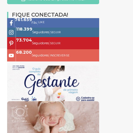
FIQUE CONECTADA!
761.659
|
LIKE
Fãs
118.399
|
Seguidores
SEGUIR
73.704
|
Seguidores
SEGUIR
68.200
|
Seguidores
INSCREVER-SE