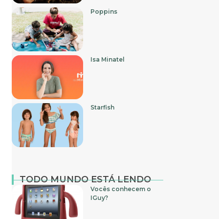
Poppins
Isa Minatel
Starfish
TODO MUNDO ESTÁ LENDO
Vocês conhecem o
IGuy?