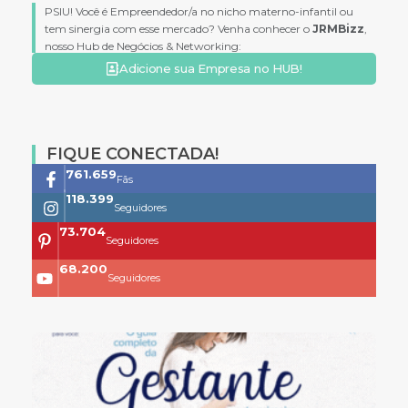
PSIU! Você é Empreendedor/a no nicho materno-infantil ou
tem sinergia com esse mercado? Venha conhecer o
JRMBizz
,
nosso Hub de Negócios & Networking:
Adicione sua Empresa no HUB!
FIQUE CONECTADA!
761.659
Fãs
118.399
Seguidores
73.704
Seguidores
68.200
Seguidores