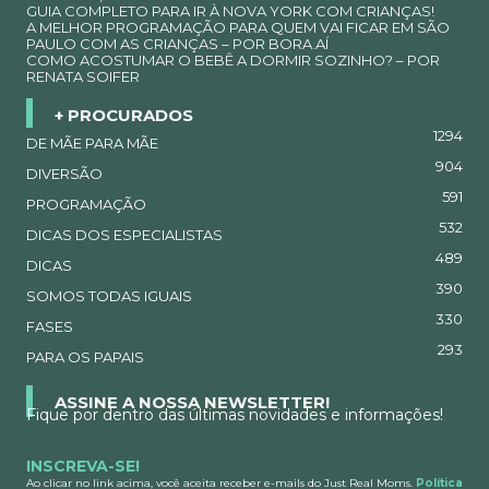
GUIA COMPLETO PARA IR À NOVA YORK COM CRIANÇAS!
A MELHOR PROGRAMAÇÃO PARA QUEM VAI FICAR EM SÃO
PAULO COM AS CRIANÇAS – POR BORA.AÍ
COMO ACOSTUMAR O BEBÊ A DORMIR SOZINHO? – POR
RENATA SOIFER
+ PROCURADOS
1294
DE MÃE PARA MÃE
904
DIVERSÃO
591
PROGRAMAÇÃO
532
DICAS DOS ESPECIALISTAS
489
DICAS
390
SOMOS TODAS IGUAIS
330
FASES
293
PARA OS PAPAIS
ASSINE A NOSSA NEWSLETTER!
Fique por dentro das últimas novidades e informações!
INSCREVA-SE!
Ao clicar no link acima, você aceita receber e-mails do Just Real Moms.
Política