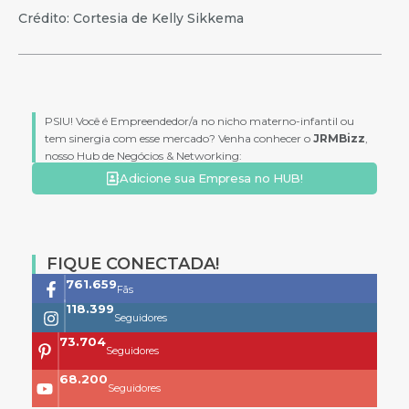
Crédito: Cortesia de Kelly Sikkema
PSIU! Você é Empreendedor/a no nicho materno-infantil ou
tem sinergia com esse mercado? Venha conhecer o
JRMBizz
,
nosso Hub de Negócios & Networking:
Adicione sua Empresa no HUB!
FIQUE CONECTADA!
761.659
Fãs
118.399
Seguidores
73.704
Seguidores
68.200
Seguidores