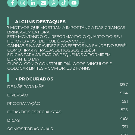
ALGUNS DESTAQUES
7 MOTIVOS QUE MOSTRAM A IMPORTÂNCIA DAS CRIANÇAS
BRINCAREM LÁ FORA
ESTÁ MONTANDO OU REFORMANDO O QUARTO DO SEU
FILHO? O POST DE HOJE É PARA VOCÊ!
CANNABIS NA GRAVIDEZ E OS EFEITOS NA SAÚDE DO BEBÊ!
COMO TIRAR A FRALDA DE NOSSOS BEBÊS!
5 DICAS PARA AJUDAR OS PEQUENOS A DORMIREM
DURANTE O DIA
CURSO: COMO CONSTRUIR DIÁLOGOS, VÍNCULOS E
COLOCAR LIMITES – COM DR. LUIZ HANNS
+ PROCURADOS
1297
DE MÃE PARA MÃE
904
DIVERSÃO
591
PROGRAMAÇÃO
533
DICAS DOS ESPECIALISTAS
489
DICAS
391
SOMOS TODAS IGUAIS