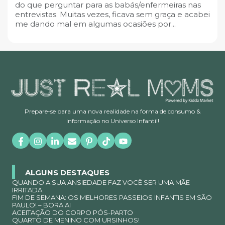
do que perguntar para as babás/enfermeiras nas
entrevistas. Muitas vezes, ficava sem graça e acabei
me dando mal em algumas ocasiões por...
Prepare-se para uma nova realidade na forma de consumo &
informação no Universo Infantil!
ALGUNS DESTAQUES
QUANDO A SUA ANSIEDADE FAZ VOCÊ SER UMA MÃE
IRRITADA
FIM DE SEMANA: OS MELHORES PASSEIOS INFANTIS EM SÃO
PAULO! – BORA.AI
ACEITAÇÃO DO CORPO PÓS-PARTO
QUARTO DE MENINO COM URSINHOS!