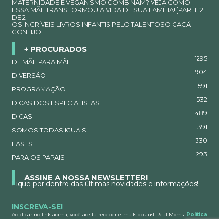
MATERNIDADE E VEGANISMO COMBINAM? VEJA COMO
ESSA MÃE TRANSFORMOU A VIDA DE SUA FAMÍLIA! [PARTE 2
DE 2]
OS INCRÍVEIS LIVROS INFANTIS PELO TALENTOSO CACÁ
GONTIJO
+ PROCURADOS
1295
DE MÃE PARA MÃE
904
DIVERSÃO
591
PROGRAMAÇÃO
532
DICAS DOS ESPECIALISTAS
489
DICAS
391
SOMOS TODAS IGUAIS
330
FASES
293
PARA OS PAPAIS
ASSINE A NOSSA NEWSLETTER!
Fique por dentro das últimas novidades e informações!
INSCREVA-SE!
Ao clicar no link acima, você aceita receber e-mails do Just Real Moms.
Política