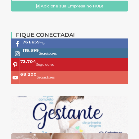
Adicione sua Empresa no HUB!
FIQUE CONECTADA!
761.659
Fãs
118.399
Seguidores
73.704
Seguidores
68.200
Seguidores