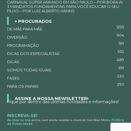
CARNAVAL SUPER ANIMADO EM SÃO PAULO – POR BORA.AI
3 MANDATOS FUNDAMENTAIS PARA VOCÊ EDUCAR O SEU
FILHO – POR LUIZ ALBERTO HANNS
+ PROCURADOS
1295
DE MÃE PARA MÃE
904
DIVERSÃO
591
PROGRAMAÇÃO
532
DICAS DOS ESPECIALISTAS
489
DICAS
391
SOMOS TODAS IGUAIS
330
FASES
293
PARA OS PAPAIS
ASSINE A NOSSA NEWSLETTER!
Fique por dentro das últimas novidades e informações!
INSCREVA-SE!
Ao clicar no link acima, você aceita receber e-mails do Just Real Moms.
Política
de Privacidade.