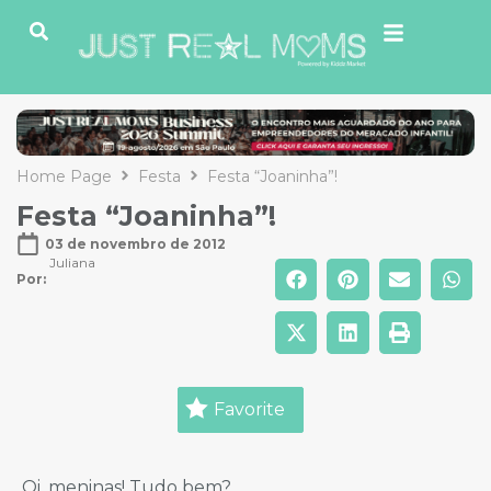
Home Page
Festa
Festa “Joaninha”!
Festa “Joaninha”!
03 de novembro de 2012
Juliana
Por: 
Favorite
Oi, meninas! Tudo bem?