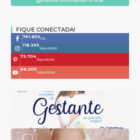
Adicione sua Empresa no HUB!
FIQUE CONECTADA!
761.659
Fãs
118.399
Seguidores
73.704
Seguidores
68.200
Seguidores