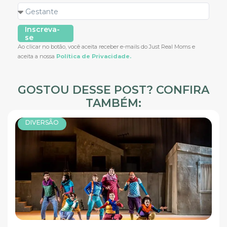
Inscreva-
se
Ao clicar no botão, você aceita receber e-mails do Just Real Moms e
aceita a nossa
Política de Privacidade.
GOSTOU DESSE POST? CONFIRA
TAMBÉM:
DIVERSÃO