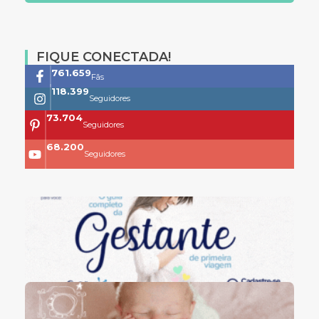
FIQUE CONECTADA!
761.659
Fãs
118.399
Seguidores
73.704
Seguidores
68.200
Seguidores