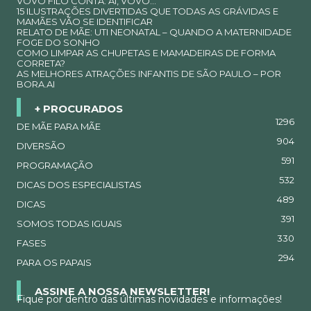
VOVÓ FILÓ CONTA: AI, VOVÓ…
15 ILUSTRAÇÕES DIVERTIDAS QUE TODAS AS GRÁVIDAS E
MAMÃES VÃO SE IDENTIFICAR
RELATO DE MÃE: UTI NEONATAL – QUANDO A MATERNIDADE
FOGE DO SONHO
COMO LIMPAR AS CHUPETAS E MAMADEIRAS DE FORMA
CORRETA?
AS MELHORES ATRAÇÕES INFANTIS DE SÃO PAULO – POR
BORA.AI
+ PROCURADOS
1296
DE MÃE PARA MÃE
904
DIVERSÃO
591
PROGRAMAÇÃO
532
DICAS DOS ESPECIALISTAS
489
DICAS
391
SOMOS TODAS IGUAIS
330
FASES
294
PARA OS PAPAIS
ASSINE A NOSSA NEWSLETTER!
Fique por dentro das últimas novidades e informações!