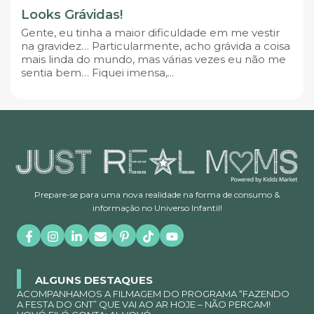
Looks Grávidas!
Gente, eu tinha a maior dificuldade em me vestir
na gravidez… Particularmente, acho grávida a coisa
mais linda do mundo, mas várias vezes eu não me
sentia bem… Fiquei imensa,...
Prepare-se para uma nova realidade na forma de consumo &
informação no Universo Infantil!
ALGUNS DESTAQUES
ACOMPANHAMOS A FILMAGEM DO PROGRAMA “FAZENDO
A FESTA DO GNT” QUE VAI AO AR HOJE – NÃO PERCAM!