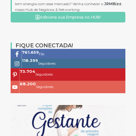
tem sinergia com esse mercado? Venha conhecer o
JRMBizz
,
nosso Hub de Negócios & Networking:
Adicione sua Empresa no HUB!
FIQUE CONECTADA!
761.659
Fãs
118.399
Seguidores
73.704
Seguidores
68.200
Seguidores