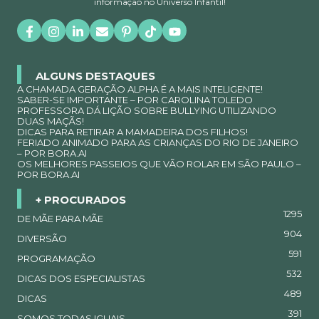
informação no Universo Infantil!
ALGUNS DESTAQUES
A CHAMADA GERAÇÃO ALPHA É A MAIS INTELIGENTE!
SABER-SE IMPORTANTE – POR CAROLINA TOLEDO
PROFESSORA DÁ LIÇÃO SOBRE BULLYING UTILIZANDO
DUAS MAÇÃS!
DICAS PARA RETIRAR A MAMADEIRA DOS FILHOS!
FERIADO ANIMADO PARA AS CRIANÇAS DO RIO DE JANEIRO
– POR BORA.AI
OS MELHORES PASSEIOS QUE VÃO ROLAR EM SÃO PAULO –
POR BORA.AI
+ PROCURADOS
1295
DE MÃE PARA MÃE
904
DIVERSÃO
591
PROGRAMAÇÃO
532
DICAS DOS ESPECIALISTAS
489
DICAS
391
SOMOS TODAS IGUAIS