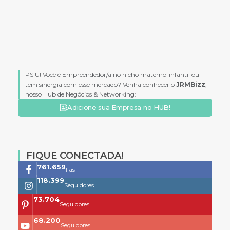
PSIU! Você é Empreendedor/a no nicho materno-infantil ou
tem sinergia com esse mercado? Venha conhecer o
JRMBizz
,
nosso Hub de Negócios & Networking:
Adicione sua Empresa no HUB!
FIQUE CONECTADA!
761.659
Fãs
118.399
Seguidores
73.704
Seguidores
68.200
Seguidores