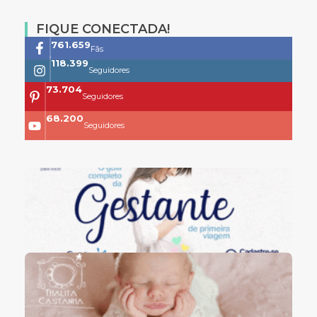
FIQUE CONECTADA!
761.659
Fãs
118.399
Seguidores
73.704
Seguidores
68.200
Seguidores