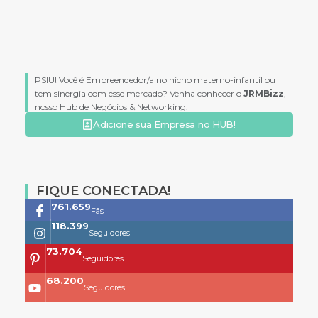
PSIU! Você é Empreendedor/a no nicho materno-infantil ou
tem sinergia com esse mercado? Venha conhecer o
JRMBizz
,
nosso Hub de Negócios & Networking:
Adicione sua Empresa no HUB!
FIQUE CONECTADA!
761.659
Fãs
118.399
Seguidores
73.704
Seguidores
68.200
Seguidores