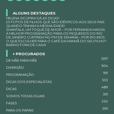
ALGUNS DESTAQUES
HELENA SICUPIRA DÁ AS DICAS!
20 FOTOS DE FILHOS QUE SÃO IDÊNTICOS AOS SEUS PAIS
QUANDO TINHAM A MESMA IDADE!
SHANTALA, UM TOQUE DE AMOR – POR FERNANDA MASSA
A MELHOR PROGRAMAÇÃO PARA OS PEQUENOS DO RIO
DE JANEIRO CURTIREM NO FIM DE SEMANA – POR RIO KIDS
O QUE ESCOLHER PARA O CAFÉ DA MANHÃ DO SEU FILHO?
BANHO FORA DE CASA!
+ PROCURADOS
1297
DE MÃE PARA MÃE
904
DIVERSÃO
591
PROGRAMAÇÃO
533
DICAS DOS ESPECIALISTAS
489
DICAS
391
SOMOS TODAS IGUAIS
330
FASES
295
PARA OS PAPAIS