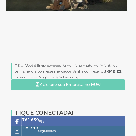
PSIU! Você é Empreendedor/a no nicho materno-infantil ou
tem sinergia com esse mercado? Venha conhecer o
JRMBizz
,
nosso Hub de Negócios & Networking:
Adicione sua Empresa no HUB!
FIQUE CONECTADA!
761.659
Fãs
118.399
Seguidores