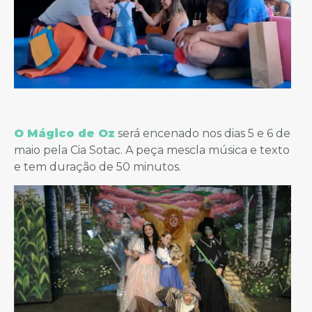
O Mágico de Oz
será encenado nos dias 5 e 6 de
maio pela Cia Sotac. A peça mescla música e texto
e tem duração de 50 minutos.