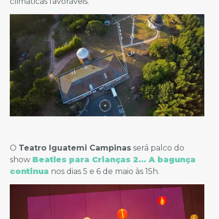
climáticas favoráveis.
O
Teatro Iguatemi Campinas
será palco do
show
Beatles para Crianças 2… A bagunça
continua
nos dias 5 e 6 de maio às 15h.