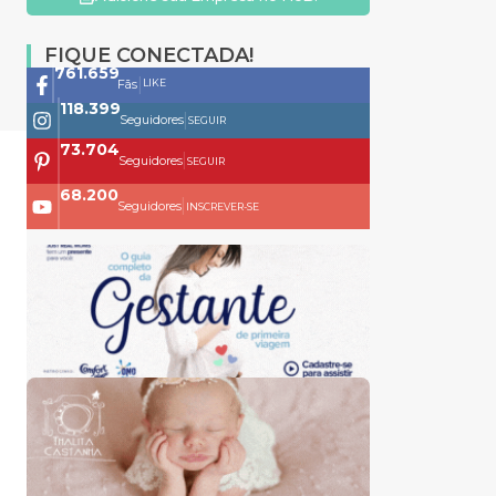
FIQUE CONECTADA!
761.659
|
LIKE
Fãs
118.399
|
Seguidores
SEGUIR
73.704
|
Seguidores
SEGUIR
68.200
|
Seguidores
INSCREVER-SE