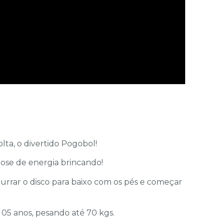
lta, o divertido Pogobol!
dose de energia brincando!
mpurrar o disco para baixo com os pés e começar
05 anos, pesando até 70 kgs.