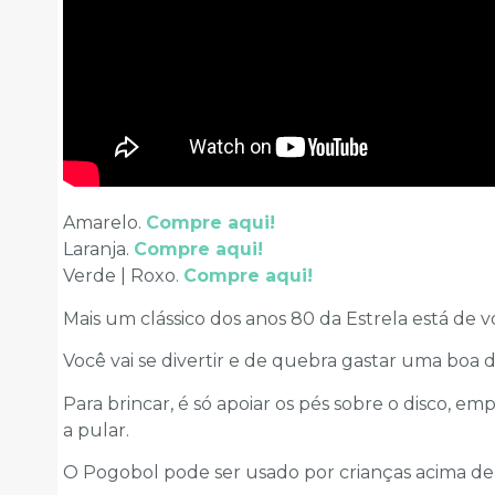
Amarelo.
Compre aqui!
Laranja.
Compre aqui!
Verde | Roxo.
Compre aqui!
Mais um clássico dos anos 80 da Estrela está de vo
Você vai se divertir e de quebra gastar uma boa 
Para brincar, é só apoiar os pés sobre o disco, e
a pular.
O Pogobol pode ser usado por crianças acima de 