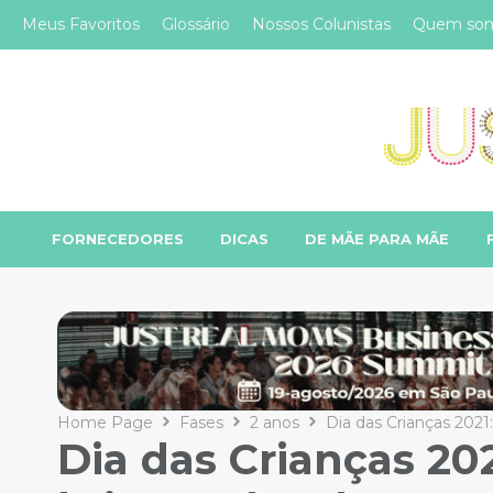
Meus Favoritos
Glossário
Nossos Colunistas
Quem so
FORNECEDORES
DICAS
DE MÃE PARA MÃE
Home Page
Fases
2 anos
Dia das Crianças 2021
Dia das Crianças 202