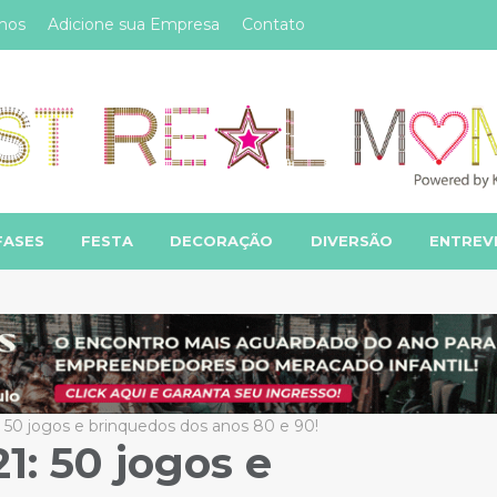
mos
Adicione sua Empresa
Contato
FASES
FESTA
DECORAÇÃO
DIVERSÃO
ENTREV
: 50 jogos e brinquedos dos anos 80 e 90!
1: 50 jogos e