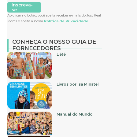
Inscreva-
se
Ao clicar no botão, você aceita receber e-mails do Just Real
Moms e aceita a nossa
Política de Privacidade.
CONHEÇA O NOSSO GUIA DE
FORNECEDORES
L’été
Livros por Isa Minatel
Manual do Mundo