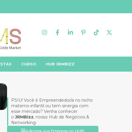
ISTAS
CURSO
HUB JRMBIZZ
PSIU! Você é Empreendedor/a no nicho
materno-infantil ou tem sinergia com
esse mercado? Venha conhecer
o
JRMBizz
, nosso Hub de Negócios &
Networking:
Adicione sua Empresa no HUB!