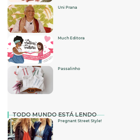
Uni Prana
Much Editora
Passalinho
TODO MUNDO ESTÁ LENDO
Pregnant Street Style!