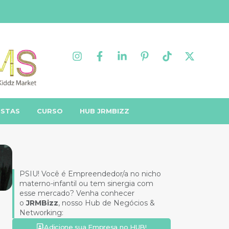
ISTAS
CURSO
HUB JRMBIZZ
PSIU! Você é Empreendedor/a no nicho
materno-infantil ou tem sinergia com
esse mercado? Venha conhecer
o
JRMBizz
, nosso Hub de Negócios &
Networking:
Adicione sua Empresa no HUB!