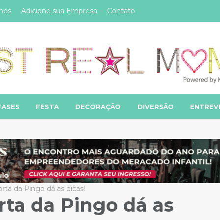
mos
Adicione sua Empresa
Contato
FASES
FESTA
DECORAÇÃO
DIVERSÃO
ENTREV
ta da Pingo dá as dicas!
ta da Pingo dá as