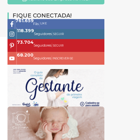
FIQUE CONECTADA!
761.659
|
LIKE
Fãs
118.399
|
Seguidores
SEGUIR
73.704
|
Seguidores
SEGUIR
68.200
|
Seguidores
INSCREVER-SE