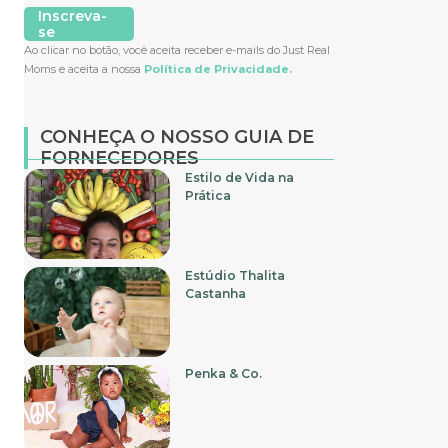
Inscreva-
se
Ao clicar no botão, você aceita receber e-mails do Just Real
Moms e aceita a nossa
Política de Privacidade.
CONHEÇA O NOSSO GUIA DE
FORNECEDORES
Estilo de Vida na
Prática
Estúdio Thalita
Castanha
Penka & Co.