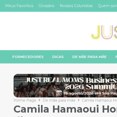
Meus Favoritos
Glossário
Nossos Colunistas
Quem so
FORNECEDORES
DICAS
DE MÃE PARA MÃE
Home Page
De mãe para mãe
Camila Hamaoui Hor
Camila Hamaoui Hor