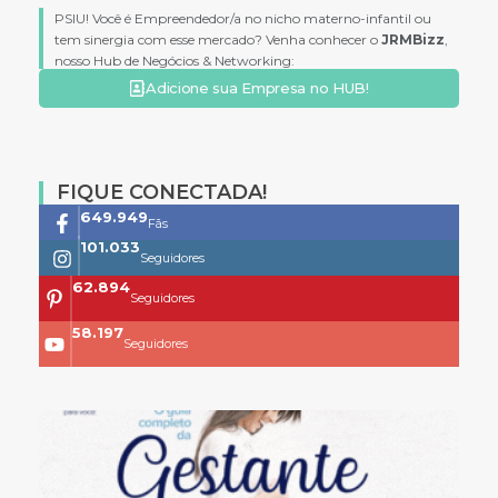
PSIU! Você é Empreendedor/a no nicho materno-infantil ou
tem sinergia com esse mercado? Venha conhecer o
JRMBizz
,
nosso Hub de Negócios & Networking:
Adicione sua Empresa no HUB!
FIQUE CONECTADA!
761.659
Fãs
118.399
Seguidores
73.704
Seguidores
68.200
Seguidores