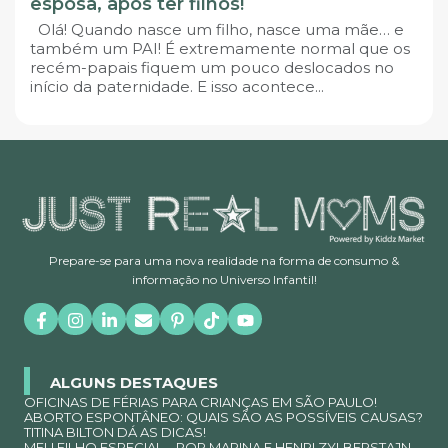
esposa, após ter filhos!
Olá! Quando nasce um filho, nasce uma mãe… e
também um PAI! É extremamente normal que os
recém-papais fiquem um pouco deslocados no
início da paternidade. E isso acontece...
Prepare-se para uma nova realidade na forma de consumo &
informação no Universo Infantil!
ALGUNS DESTAQUES
OFICINAS DE FÉRIAS PARA CRIANÇAS EM SÃO PAULO!
ABORTO ESPONTÂNEO: QUAIS SÃO AS POSSÍVEIS CAUSAS?
TITINA BILTON DÁ AS DICAS!
MEU FILHO ESPECIAL – POR MARINA E HENRI ZYLBERSTAJN