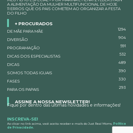
A ALIMENTAÇÃO DA MULHER MULTIFUNCIONAL DE HOJE
11 ERROS QUE OS PAIS COMETEM AO ORGANIZAR A FESTA
DO FILHO
+ PROCURADOS
1294
DE MÃE PARA MÃE
904
DIVERSÃO
591
PROGRAMAÇÃO
532
DICAS DOS ESPECIALISTAS
489
DICAS
390
SOMOS TODAS IGUAIS
330
FASES
293
PARA OS PAPAIS
ASSINE A NOSSA NEWSLETTER!
Fique por dentro das últimas novidades e informações!
INSCREVA-SE!
Ao clicar no link acima, você aceita receber e-mails do Just Real Moms.
Política
de Privacidade.