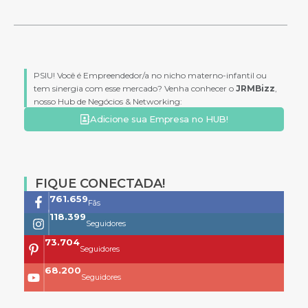
PSIU! Você é Empreendedor/a no nicho materno-infantil ou
tem sinergia com esse mercado? Venha conhecer o
JRMBizz
,
nosso Hub de Negócios & Networking:
Adicione sua Empresa no HUB!
FIQUE CONECTADA!
761.659
Fãs
118.399
Seguidores
73.704
Seguidores
68.200
Seguidores