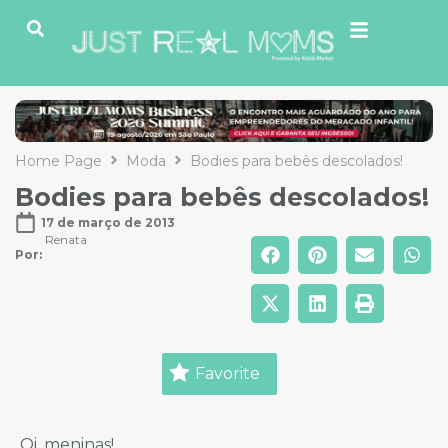
Home Page
Moda
Bodies para bebês descolados!
Bodies para bebês descolados!
17 de março de 2013
Renata
Por: 
Favorite
Oi, meninas!