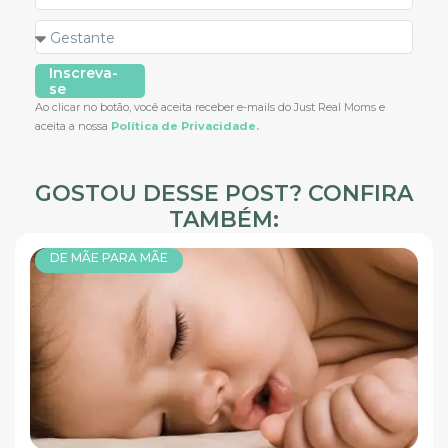
Inscreva-
se
Ao clicar no botão, você aceita receber e-mails do Just Real Moms e
aceita a nossa
Política de Privacidade.
GOSTOU DESSE POST? CONFIRA
TAMBÉM:
DE MÃE PARA MÃE