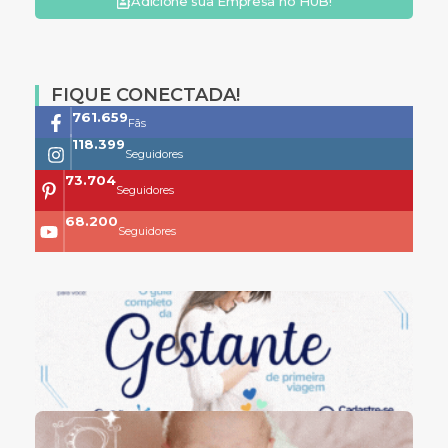
Adicione sua Empresa no HUB!
FIQUE CONECTADA!
761.659
Fãs
118.399
Seguidores
73.704
Seguidores
68.200
Seguidores