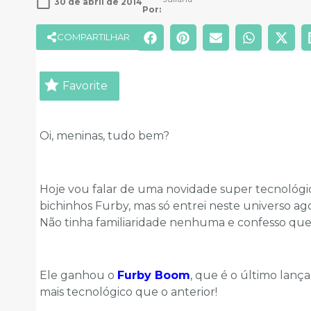
30 de abril de 2014
Por: 
COMPARTILHAR
Favorite
Oi, meninas, tudo bem?
Hoje vou falar de uma novidade super tecnológic
bichinhos Furby, mas só entrei neste universo a
Não tinha familiaridade nenhuma e confesso que
Ele ganhou o
Furby Boom
, que é o último lanç
mais tecnológico que o anterior!