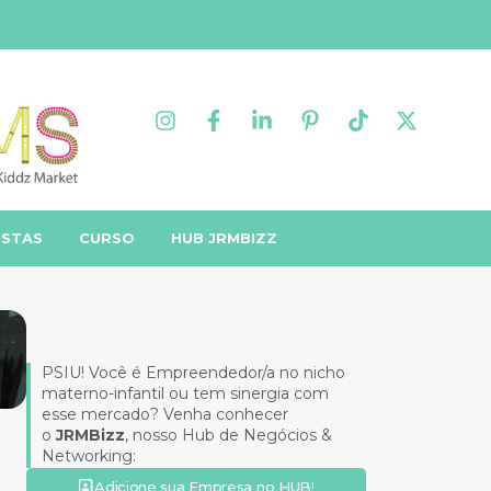
ISTAS
CURSO
HUB JRMBIZZ
PSIU! Você é Empreendedor/a no nicho
materno-infantil ou tem sinergia com
esse mercado? Venha conhecer
o
JRMBizz
, nosso Hub de Negócios &
Networking:
Adicione sua Empresa no HUB!