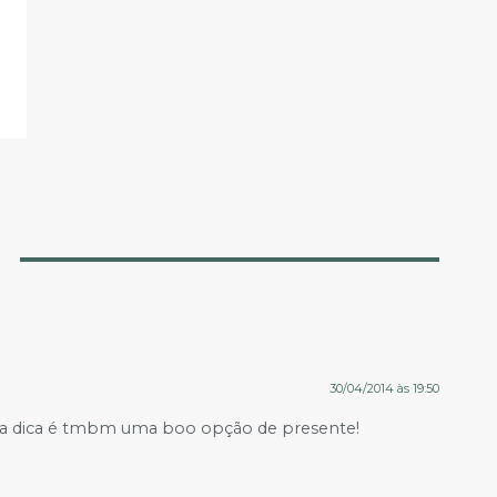
30/04/2014 às 19:50
leu a dica é tmbm uma boo opção de presente!