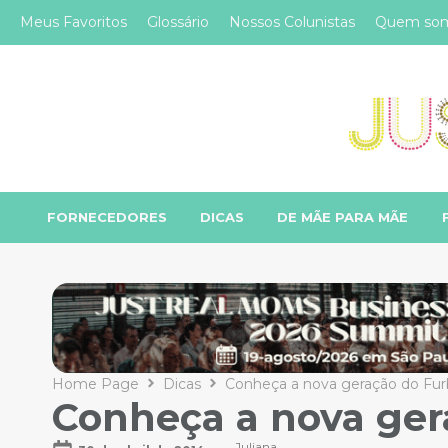
Meus Favoritos
Glossário
Nossos Colunistas
Quem so
FORNECEDORES
DICAS
DE MÃE PARA MÃE
Home Page
Dicas
Conheça a nova geração do Fur
Conheça a nova ger
Juliana