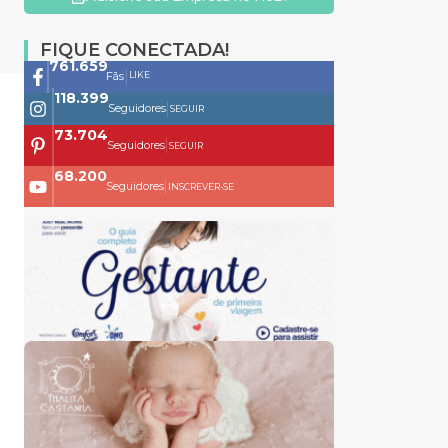
FIQUE CONECTADA!
761.659
|
LIKE
Fãs
118.399
|
Seguidores
SEGUIR
73.704
|
Seguidores
SEGUIR
68.200
|
Seguidores
INSCREVER-SE