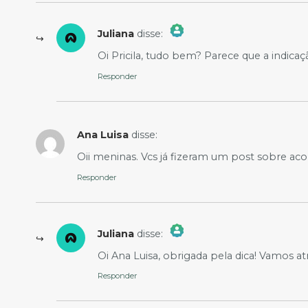
Juliana
disse:
The Real Person Badge!
Oi Pricila, tudo bem? Parece que a indica
Anti-Spam by CleanTalk
Responder
Ana Luisa
disse:
Oii meninas. Vcs já fizeram um post sobre aco
Responder
Juliana
disse:
The Real Person Badge!
Oi Ana Luisa, obrigada pela dica! Vamos at
Anti-Spam by CleanTalk
Responder