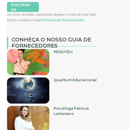
Inscreva-
se
Ao clicar no botão, você aceita receber e-mails do Just Real
Moms e aceita a nossa
Política de Privacidade.
CONHEÇA O NOSSO GUIA DE
FORNECEDORES
MyQuiQui
Quantum Educacional
Psicóloga Patricia
Lomonaco