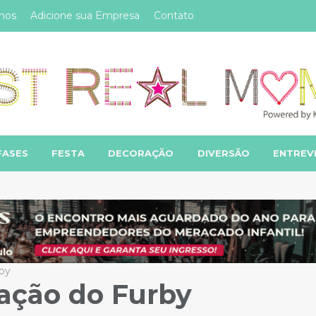
mos
Adicione sua Empresa
Contato
FASES
FESTA
DECORAÇÃO
DIVERSÃO
ENTREV
by
ação do Furby