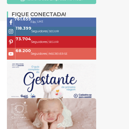
FIQUE CONECTADA!
761.659
|
LIKE
Fãs
118.399
|
Seguidores
SEGUIR
73.704
|
Seguidores
SEGUIR
68.200
|
Seguidores
INSCREVER-SE