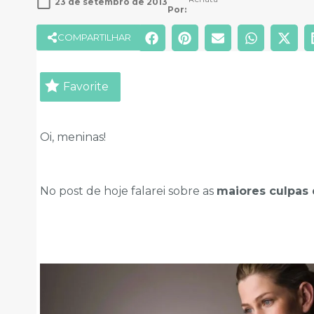
23 de setembro de 2013
Por: 
COMPARTILHAR
Favorite
Oi, meninas!
No post de hoje falarei sobre as
maiores culpas