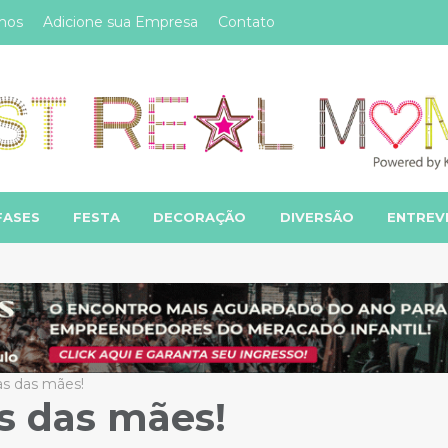
mos
Adicione sua Empresa
Contato
FASES
FESTA
DECORAÇÃO
DIVERSÃO
ENTREV
as das mães!
s das mães!