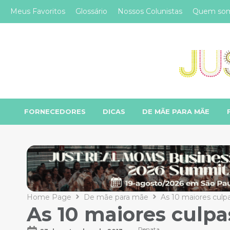
Meus Favoritos
Glossário
Nossos Colunistas
Quem so
FORNECEDORES
DICAS
DE MÃE PARA MÃE
Home Page
De mãe para mãe
As 10 maiores culp
As 10 maiores culpa
Renata