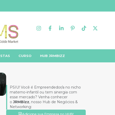
ISTAS
CURSO
HUB JRMBIZZ
PSIU! Você é Empreendedor/a no nicho
materno-infantil ou tem sinergia com
esse mercado? Venha conhecer
o
JRMBizz
, nosso Hub de Negócios &
Networking:
Adicione sua Empresa no HUB!