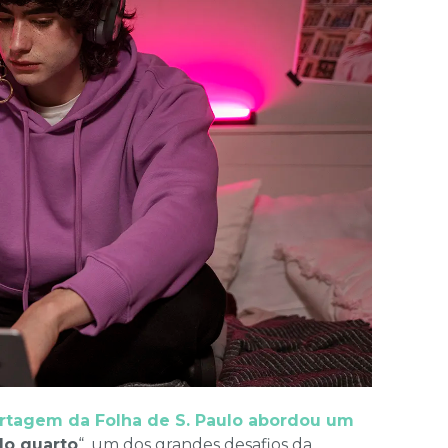
rtagem da Folha de S. Paulo abordou um
do quarto
“, um dos grandes desafios da