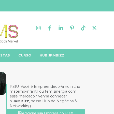
ISTAS
CURSO
HUB JRMBIZZ
PSIU! Você é Empreendedor/a no nicho
materno-infantil ou tem sinergia com
esse mercado? Venha conhecer
o
JRMBizz
, nosso Hub de Negócios &
Networking:
Adicione sua Empresa no HUB!