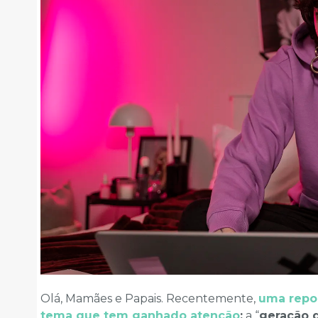
Olá, Mamães e Papais. Recentemente,
uma repo
tema que tem ganhado atenção
:
a “
geração 