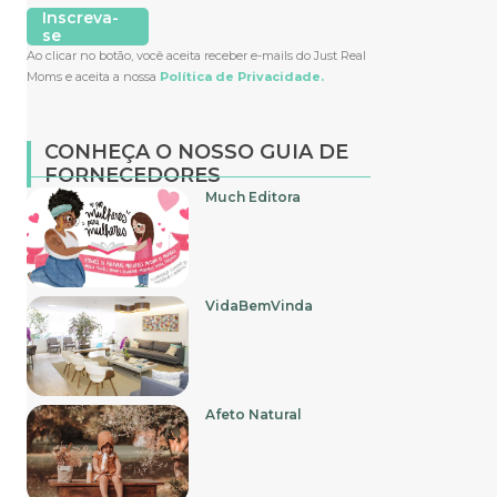
Inscreva-
se
Ao clicar no botão, você aceita receber e-mails do Just Real
Moms e aceita a nossa
Política de Privacidade.
CONHEÇA O NOSSO GUIA DE
FORNECEDORES
Much Editora
VidaBemVinda
Afeto Natural