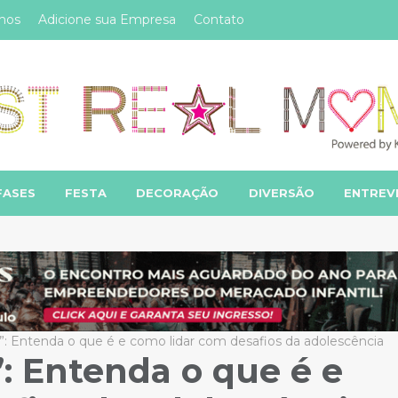
mos
Adicione sua Empresa
Contato
FASES
FESTA
DECORAÇÃO
DIVERSÃO
ENTREV
”: Entenda o que é e como lidar com desafios da adolescência
: Entenda o que é e