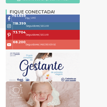
FIQUE CONECTADA!
761.659
|
LIKE
Fãs
118.399
|
Seguidores
SEGUIR
73.704
|
Seguidores
SEGUIR
68.200
|
Seguidores
INSCREVER-SE