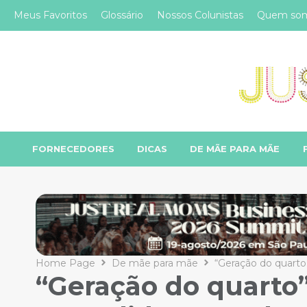
Meus Favoritos
Glossário
Nossos Colunistas
Quem so
FORNECEDORES
DICAS
DE MÃE PARA MÃE
Home Page
De mãe para mãe
“Geração do quarto
“Geração do quarto”