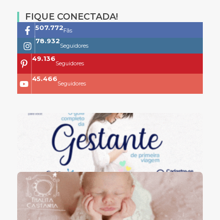
FIQUE CONECTADA!
761.659
Fãs
118.399
Seguidores
73.704
Seguidores
68.200
Seguidores