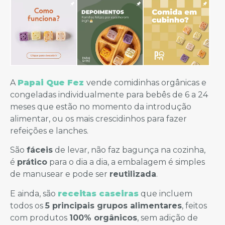
A
Papai Que Fez
vende comidinhas orgânicas e
congeladas individualmente para bebês de 6 a 24
meses que estão no momento da introdução
alimentar, ou os mais crescidinhos para fazer
refeições e lanches.
São
fáceis
de levar, não faz bagunça na cozinha,
é
prático
para o dia a dia, a embalagem é simples
de manusear e pode ser
reutilizada
.
E ainda, são
receitas caseiras
que incluem
todos os
5 principais grupos alimentares
, feitos
com produtos
100% orgânicos
, sem adição de